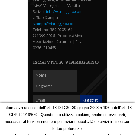
"vive" Viareggio e la Versilia
Scrivici:
info@viareggino.com
Ufficio Stampa:
stampa@viareggino.com
Telefono: 389-0205164
© 1999-2026 - Proprietà Viva
Associazione Culturale | P.Iva
02361310465
ISCRIVITI A VIAREGGINO
Informativa ai sensi dell'art. 13 D.LGS. 30 giugno 2003 n.196 e dell'art. 13
GDPR 2016/679 | Questo sito utilizza cookies, anche di terze parti,
Homepage
Notizie
Speciali
Eventi
Foto Carnevale
necessari al funzionamento e per inviarti pubblicità e servizi in linea con
Foto Viareggino
Partners
Contatti
le tue preferenze.
Privacy e Cookie Policy
Mappa