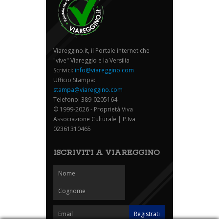
Viareggino.it, il Portale internet che
"vive" Viareggio e la Versilia
Scrivici:
info@viareggino.com
Ufficio Stampa:
stampa@viareggino.com
Telefono: 389-0205164
© 1999-2026 - Proprietà Viva
Associazione Culturale | P.Iva
02361310465
ISCRIVITI A VIAREGGINO