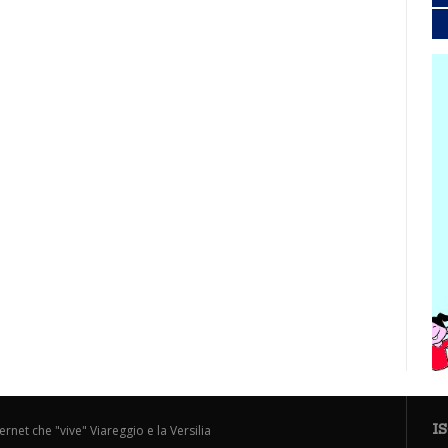
I
ternet che "vive" Viareggio e la Versilia