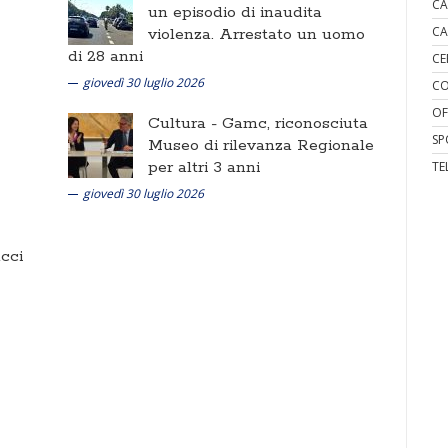
CA
un episodio di inaudita
CA
violenza. Arrestato un uomo
di 28 anni
CE
giovedì 30 luglio 2026
CO
OF
Cultura -
Gamc, riconosciuta
SP
Museo di rilevanza Regionale
per altri 3 anni
TE
giovedì 30 luglio 2026
cci