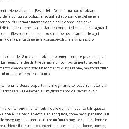
mente viene chiamata ‘Festa della Donna’, ma non dobbiamo
o delle conquiste politiche, sociali ed economiche del genere
parlare di Giornata internazionale delle donne, che deve
 diritti delle donne, evidenziare le conquiste fatte e quei traguardi
 come riflessioni di questo tipo sarebbe necessario farle ogni
ema della parità di genere, consapevoli che è un principio
e alla data dell’8 marzo e dobbiamo tenere sempre presente: per
. La negazione dei diritti è sempre un comportamento violento,
8 marzo diventa non solo un momento di riflessione, ma soprattutto
ulturale profondo e duraturo.
attamenti; le stesse opportunità in ogni ambito: occorre mettere al
azione tra vita e lavoro e il miglioramento dei servizi rivolti
ni nei diritti fondamentali subiti dalle donne in quanto tali: questo
to e non è una parola vecchia ed antiquata, come molti pensano: è il
lle diseguaglianze. Per costruire un futuro migliore per le donne è
richiede il contributo concreto da parte di tutti: donne, uomini,