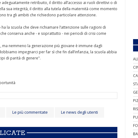
 adeguatamente retribuito, il diritto all’accesso ai ruoli direttivi o di
lla sua integrità, il diritto alla tutela della maternità come momento
ono tra gli ambiti che richiedono particolare attenzione.
a la scuola che deve richiamare l’attenzione sulle ragioni di
che conserva anche - e soprattutto - nei periodi di crisi come
do, ma nemmeno la generazione più giovane è immune dagli
dobbiamo impegnarci per far sì che fin dall’infanzia, la scuola abbia
ipi di parità di genere".
AL
CI
CA
portunità
ST
GE
PI
RI
Le più commentate
Le news degli utenti
PU
FO
BLICATE
BA