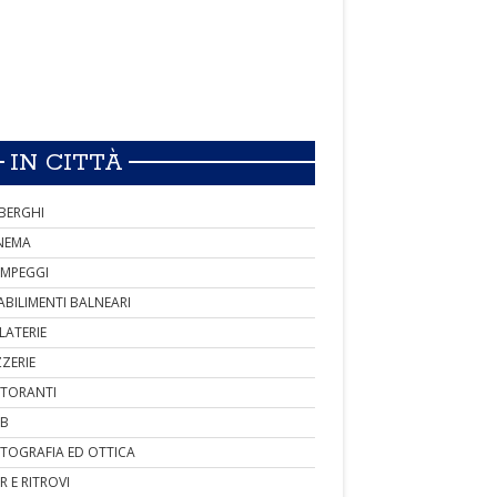
IN CITTÀ
BERGHI
NEMA
MPEGGI
ABILIMENTI BALNEARI
LATERIE
ZZERIE
STORANTI
B
TOGRAFIA ED OTTICA
R E RITROVI