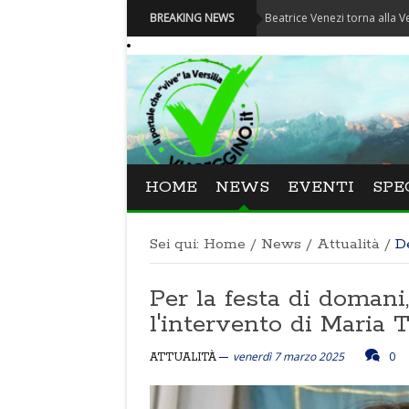
val La Versiliana - La direttrice lucchese Beatrice Venezi torna alla Versiliana
BREAKING NEWS
HOME
NEWS
EVENTI
SPE
Sei qui:
Home
/
News
/
Attualità
/
D
Per la festa di doman
l'intervento di Maria 
venerdì 7 marzo 2025
0
ATTUALITÀ