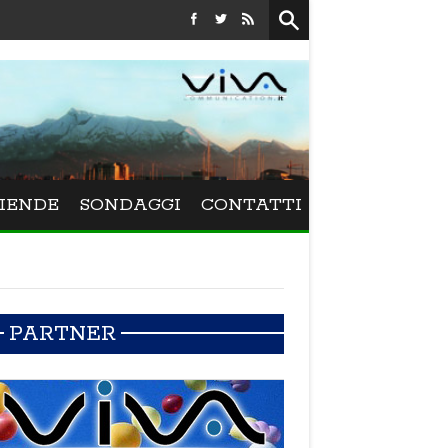
Festival La Versiliana - Maurizio Schweizer porta alla Versiliana il mito
IENDE
SONDAGGI
CONTATTI
PARTNER