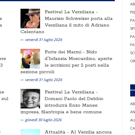
AB
Festival La Versiliana -
PE
e
Maurizio Schweizer porta alla
PA
a
Versiliana il mito di Adriano
SP
Celentano
PA
venerdì 31 luglio 2026
FA
Forte dei Marmi -
Nido
SC
ere
d'Infanzia Moscardino, aperte
OR
 3
le iscrizioni per 2 posti nella
sezione piccoli
venerdì 31 luglio 2026
ne
Festival La Versiliana -
i sul
Domani Paolo del Debbio
AB
introdurrà Enzo Manes:
impresa, filantropia e bene comune
AN
giovedì 30 luglio 2026
AU
CA
Attualità -
Al Versilia ancora