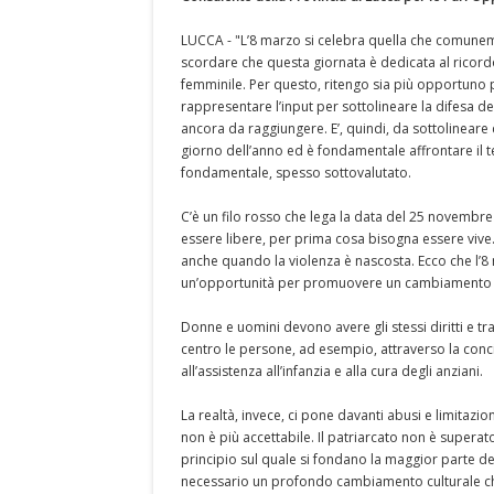
LUCCA - "L’8 marzo si celebra quella che comune
scordare che questa giornata è dedicata al ricord
femminile. Per questo, ritengo sia più opportuno 
rappresentare l’input per sottolineare la difesa dei
ancora da raggiungere. E’, quindi, da sottolineare
giorno dell’anno ed è fondamentale affrontare il t
fondamentale, spesso sottovalutato.
C’è un filo rosso che lega la data del 25 novembr
essere libere, per prima cosa bisogna essere vive
anche quando la violenza è nascosta. Ecco che l’
un’opportunità per promuovere un cambiamento c
Donne e uomini devono avere gli stessi diritti e tr
centro le persone, ad esempio, attraverso la concili
all’assistenza all’infanzia e alla cura degli anziani.
La realtà, invece, ci pone davanti abusi e limitazio
non è più accettabile. Il patriarcato non è supera
principio sul quale si fondano la maggior parte de
necessario un profondo cambiamento culturale che 