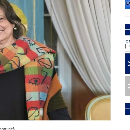
C
portunità