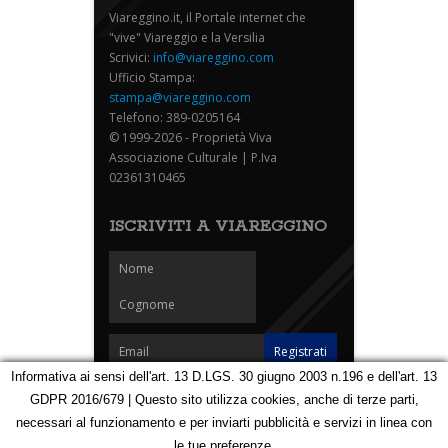
Viareggino.it, il Portale internet che
"vive" Viareggio e la Versilia
Scrivici:
info@viareggino.com
Ufficio Stampa:
stampa@viareggino.com
Telefono: 389-0205164
© 1999-2026 - Proprietà Viva
Associazione Culturale | P.Iva
02361310465
ISCRIVITI A VIAREGGINO
Informativa ai sensi dell'art. 13 D.LGS. 30 giugno 2003 n.196 e dell'art. 13
GDPR 2016/679 | Questo sito utilizza cookies, anche di terze parti,
Homepage
Notizie
Speciali
Eventi
Foto Carnevale
necessari al funzionamento e per inviarti pubblicità e servizi in linea con
Foto Viareggino
Partners
Contatti
le tue preferenze.