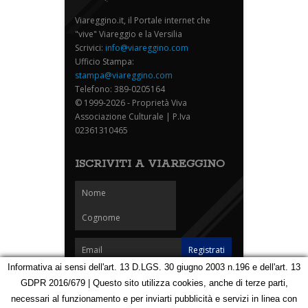
Viareggino.it, il Portale internet che
"vive" Viareggio e la Versilia
Scrivici:
info@viareggino.com
Ufficio Stampa:
stampa@viareggino.com
Telefono: 389-0205164
© 1999-2026 - Proprietà Viva
Associazione Culturale | P.Iva
02361310465
ISCRIVITI A VIAREGGINO
Informativa ai sensi dell'art. 13 D.LGS. 30 giugno 2003 n.196 e dell'art. 13
GDPR 2016/679 | Questo sito utilizza cookies, anche di terze parti,
Homepage
Notizie
Speciali
Eventi
Foto Carnevale
necessari al funzionamento e per inviarti pubblicità e servizi in linea con