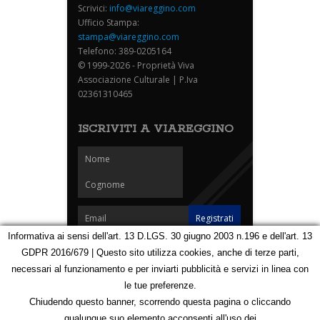
Scrivici:
info@viareggino.com
Ufficio Stampa:
stampa@viareggino.com
Telefono: 389-0205164
© 1999-2026 - Proprietà Viva
Associazione Culturale | P.Iva
02361310465
ISCRIVITI A VIAREGGINO
Informativa ai sensi dell'art. 13 D.LGS. 30 giugno 2003 n.196 e dell'art. 13
GDPR 2016/679 | Questo sito utilizza cookies, anche di terze parti,
Homepage
Notizie
Speciali
Eventi
Foto Carnevale
necessari al funzionamento e per inviarti pubblicità e servizi in linea con
Foto Viareggino
Partners
Contatti
le tue preferenze.
Privacy e Cookie Policy
Mappa
Chiudendo questo banner, scorrendo questa pagina o cliccando
qualunque suo elemento acconsenti all'uso dei