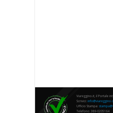
Viareggino.it, il Portale in
Scrivici:
info@viareggino
Ufficio Stampa:
stampa@v
Telefono: 389-0205164