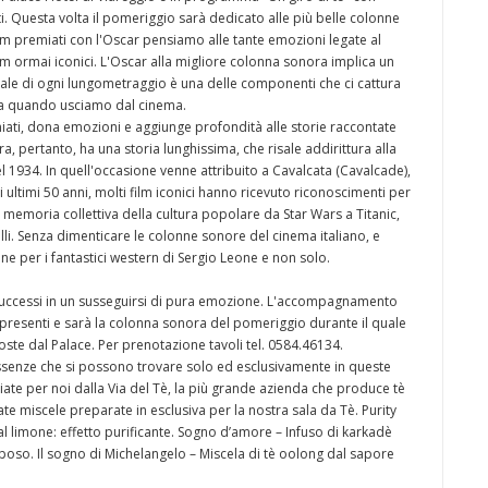
 Questa volta il pomeriggio sarà dedicato alle più belle colonne
ilm premiati con l'Oscar pensiamo alle tante emozioni legate al
ilm ormai iconici. L'Oscar alla migliore colonna sonora implica un
le di ogni lungometraggio è una delle componenti che ci cattura
ia quando usciamo dal cinema.
emiati, dona emozioni e aggiunge profondità alle storie raccontate
, pertanto, ha una storia lunghissima, che risale addirittura alla
1934. In quell'occasione venne attribuito a Cavalcata (Cavalcade),
ltimi 50 anni, molti film iconici hanno ricevuto riconoscimenti per
 memoria collettiva della cultura popolare da Star Wars a Titanic,
lli. Senza dimenticare le colonne sonore del cinema italiano, e
 per i fantastici western di Sergio Leone e non solo.
 successi in un susseguirsi di pura emozione. L'accompagnamento
i presenti e sarà la colonna sonora del pomeriggio durante il quale
oste dal Palace. Per prenotazione tavoli tel. 0584.46134.
e essenze che si possono trovare solo ed esclusivamente in queste
udiate per noi dalla Via del Tè, la più grande azienda che produce tè
inate miscele preparate in esclusiva per la nostra sala da Tè. Purity
l limone: effetto purificante. Sogno d’amore – Infuso di karkadè
poso. Il sogno di Michelangelo – Miscela di tè oolong dal sapore