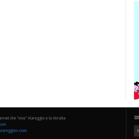
I
ternet che "vive" Viareggio e la Versilia
.com
iareggino.com