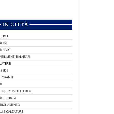
IN CITTÀ
BERGHI
NEMA
MPEGGI
ABILIMENTI BALNEARI
LATERIE
ZZERIE
STORANTI
B
TOGRAFIA ED OTTICA
R E RITROVI
BIGLIAMENTO
LLI E CALZATURE