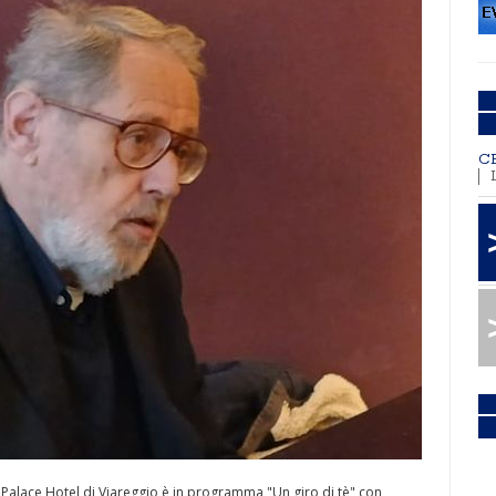
C
 Palace Hotel di Viareggio è in programma "Un giro di tè" con