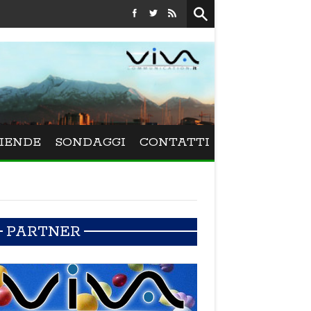
Festival La Versiliana - La direttrice lucchese Beatrice Venezi 
IENDE
SONDAGGI
CONTATTI
PARTNER