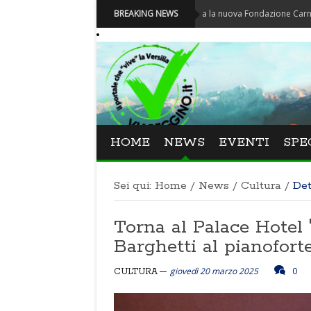
Carnevale - Nominata la nuova Fondazione Carnevale di Via
BREAKING NEWS
HOME
NEWS
EVENTI
SPE
Sei qui:
Home
/
News
/
Cultura
/
Det
Torna al Palace Hotel 
Barghetti al pianofort
giovedì 20 marzo 2025
0
CULTURA