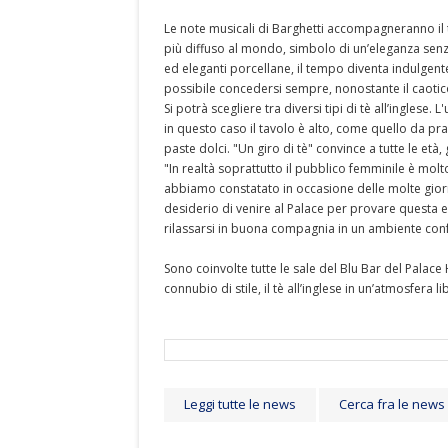
Le note musicali di Barghetti accompagneranno il tè 
più diffuso al mondo, simbolo di un’eleganza senza
ed eleganti porcellane, il tempo diventa indulgen
possibile concedersi sempre, nonostante il caotic
Si potrà scegliere tra diversi tipi di tè all’ingles
in questo caso il tavolo è alto, come quello da pran
paste dolci. "Un giro di tè" convince a tutte le età,
"In realtà soprattutto il pubblico femminile è molto
abbiamo constatato in occasione delle molte giorna
desiderio di venire al Palace per provare questa e
rilassarsi in buona compagnia in un ambiente confo
Sono coinvolte tutte le sale del Blu Bar del Palace 
connubio di stile, il tè all’inglese in un’atmosfera li
Leggi tutte le news
Cerca fra le news