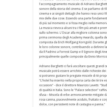
l'accompagnamento musicale di Adriano Barghetti.
sonore della storia del cinema. E se parliamo di f
cinema e ai singoli dettagli che hanno reso unici f
mix delle due cose. Essendo una parte fondamenta
di più sul momento e si fissa meglio nella memor
La musica rievoca alcuni tra i film più amati e pr
sullo schermo. L'Oscar alla migliore colonna sonora
prima cerimonia degli Academy Awards, quella del 
composta da Erich Wolfgang Korngold. Durante gli u
le loro colonne sonore, contribuendo a definire la
da Il Padrino a Forrest Gump e Il Signore degli Ane
principalmente quelle composte da Ennio Morricone
Adriano Barghetti ci farà ascoltare questi grandi
musicale potrà essere arrichito dalle richieste de
si potranno gustare le pregiate miscele di tè prop
"L'hotel ha inserito nella propria carta dei tè tr
occasioni" - dice il direttore Maurizio Lavetti. "St
di qualità in Italia. Sono le "Palace selection" raff
sfusa – Miscela di erbe armonicamente mitigate da
rosa canina, piacevolmente acidulo, fruttato e cor
dolce, con persistenti note di castagna e panna."