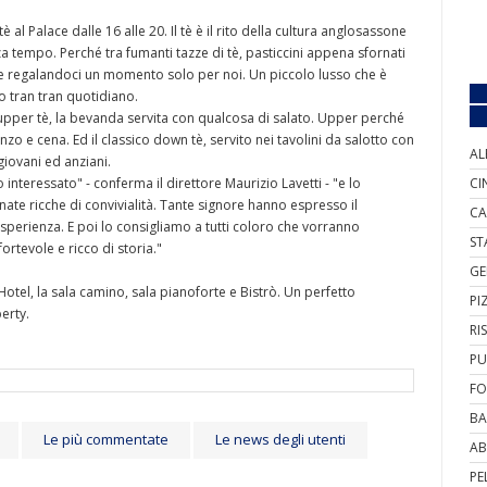
al Palace dalle 16 alle 20. Il tè è il rito della cultura anglosassone
 tempo. Perché tra fumanti tazze di tè, pasticcini appena sfornati
te regalandoci un momento solo per noi. Un piccolo lusso che è
o tran tran quotidiano.
e. L'upper tè, la bevanda servita con qualcosa di salato. Upper perché
zo e cena. Ed il classico down tè, servito nei tavolini da salotto con
AL
 giovani ed anziani.
 interessato" - conferma il direttore Maurizio Lavetti - "e lo
CI
te ricche di convivialità. Tante signore hanno espresso il
CA
sperienza. E poi lo consigliamo a tutti coloro che vorranno
ST
rtevole e ricco di storia."
GE
Hotel, la sala camino, sala pianoforte e Bistrò. Un perfetto
PI
berty.
RI
PU
FO
BA
Le più commentate
Le news degli utenti
AB
PE