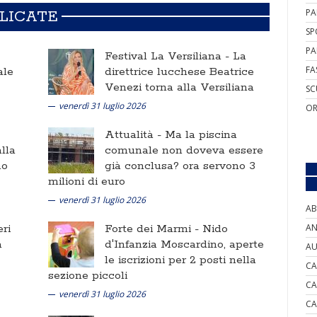
PA
BLICATE
SP
PA
Festival La Versiliana -
La
FA
ale
direttrice lucchese Beatrice
Venezi torna alla Versiliana
SC
venerdì 31 luglio 2026
OR
Attualità -
Ma la piscina
lla
comunale non doveva essere
no
già conclusa? ora servono 3
milioni di euro
venerdì 31 luglio 2026
AB
ri
Forte dei Marmi -
Nido
AN
a
d'Infanzia Moscardino, aperte
AU
le iscrizioni per 2 posti nella
CA
sezione piccoli
CA
venerdì 31 luglio 2026
CA