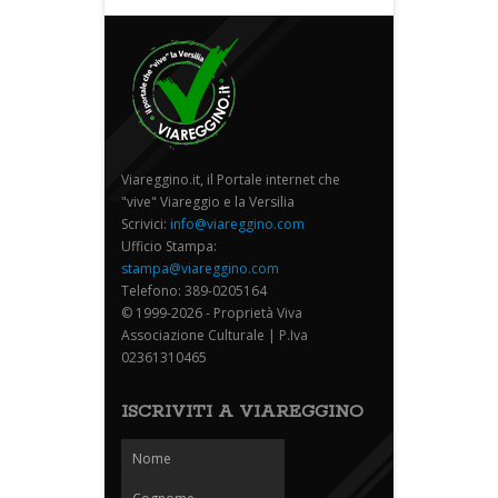
Viareggino.it, il Portale internet che
"vive" Viareggio e la Versilia
Scrivici:
info@viareggino.com
Ufficio Stampa:
stampa@viareggino.com
Telefono: 389-0205164
© 1999-2026 - Proprietà Viva
Associazione Culturale | P.Iva
02361310465
ISCRIVITI A VIAREGGINO