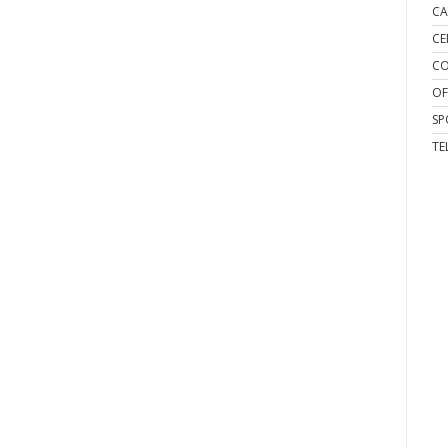
CA
CE
CO
OF
SP
TE