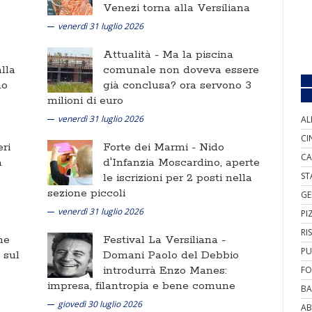
Venezi torna alla Versiliana
venerdì 31 luglio 2026
Attualità -
Ma la piscina
lla
comunale non doveva essere
no
già conclusa? ora servono 3
milioni di euro
venerdì 31 luglio 2026
AL
CI
ri
Forte dei Marmi -
Nido
CA
a
d'Infanzia Moscardino, aperte
ST
le iscrizioni per 2 posti nella
sezione piccoli
GE
venerdì 31 luglio 2026
PI
RI
ne
Festival La Versiliana -
PU
i sul
Domani Paolo del Debbio
introdurrà Enzo Manes:
FO
impresa, filantropia e bene comune
BA
giovedì 30 luglio 2026
AB