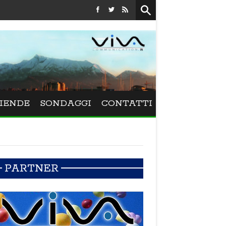
Festival La Versiliana - La direttrice lucchese Beatrice Venezi
IENDE
SONDAGGI
CONTATTI
PARTNER