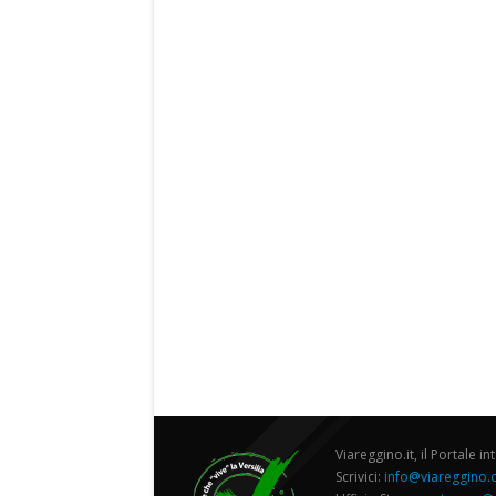
Viareggino.it, il Portale in
Scrivici:
info@viareggino