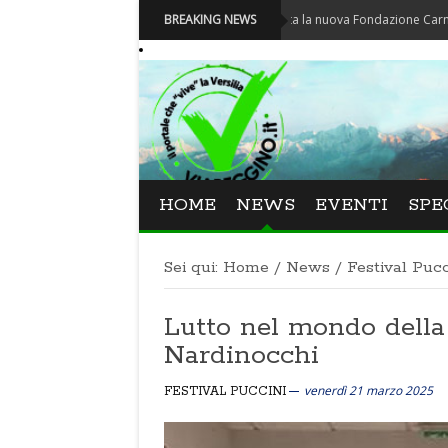
Carnevale - Nominata la nuova Fondazione Carnevale di Vi
BREAKING NEWS
HOME
NEWS
EVENTI
SPE
Sei qui:
Home
/
News
/
Festival Pucc
Lutto nel mondo della 
Nardinocchi
venerdì 21 marzo 2025
FESTIVAL PUCCINI