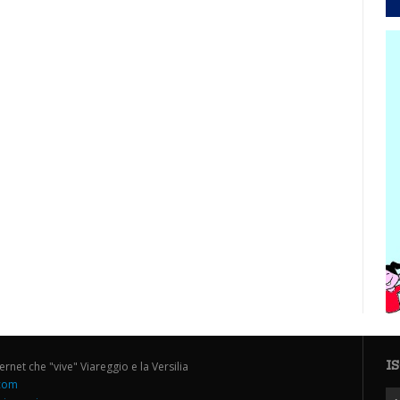
I
ternet che "vive" Viareggio e la Versilia
.com