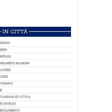
IN CITTÀ
BERGHI
NEMA
MPEGGI
ABILIMENTI BALNEARI
LATERIE
ZZERIE
STORANTI
B
TOGRAFIA ED OTTICA
R E RITROVI
BIGLIAMENTO