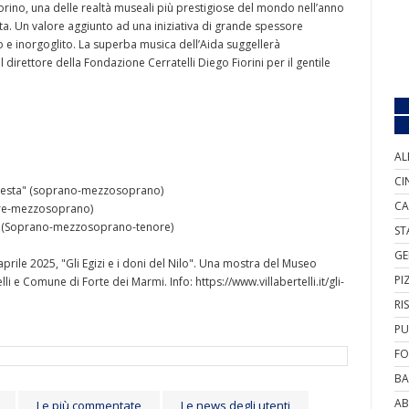
Torino, una delle realtà museali più prestigiose del mondo nell’anno
ita. Un valore aggiunto ad una iniziativa di grande spessore
ato e inorgoglito. La superba musica dell’Aida suggellerà
direttore della Fondazione Cerratelli Diego Fiorini per il gentile
AL
CI
funesta" (soprano-mezzosoprano)
CA
nore-mezzosoprano)
io" (Soprano-mezzosoprano-tenore)
ST
GE
aprile 2025, "Gli Egizi e i doni del Nilo". Una mostra del Museo
PI
i e Comune di Forte dei Marmi. Info: https://www.villabertelli.it/gli-
RI
PU
FO
BA
AB
Le più commentate
Le news degli utenti