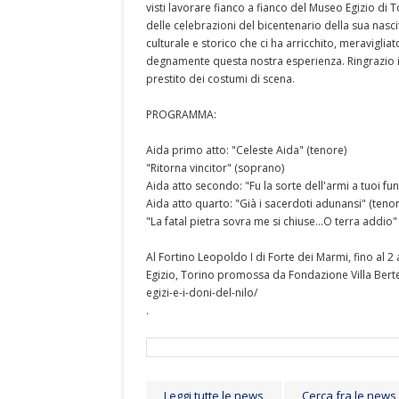
visti lavorare fianco a fianco del Museo Egizio di 
delle celebrazioni del bicentenario della sua nasc
culturale e storico che ci ha arricchito, meravigli
degnamente questa nostra esperienza. Ringrazio il 
prestito dei costumi di scena.
PROGRAMMA:
Aida primo atto: "Celeste Aida" (tenore)
"Ritorna vincitor" (soprano)
Aida atto secondo: "Fu la sorte dell'armi a tuoi 
Aida atto quarto: "Già i sacerdoti adunansi" (te
"La fatal pietra sovra me si chiuse...O terra add
Al Fortino Leopoldo I di Forte dei Marmi, fino al 2 
Egizio, Torino promossa da Fondazione Villa Bertell
egizi-e-i-doni-del-nilo/
.
Leggi tutte le news
Cerca fra le news