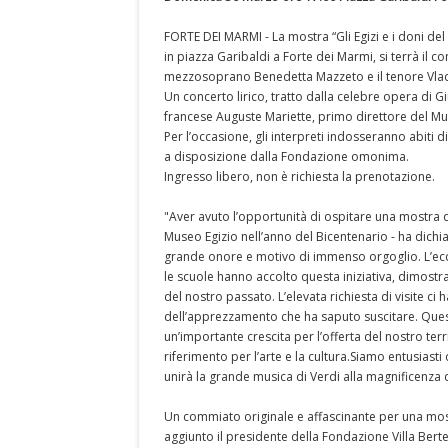
FORTE DEI MARMI - La mostra “Gli Egizi e i doni del
in piazza Garibaldi a Forte dei Marmi, si terrà il c
mezzosoprano Benedetta Mazzeto e il tenore Vlad
Un concerto lirico, tratto dalla celebre opera di 
francese Auguste Mariette, primo direttore del Mu
Per l’occasione, gli interpreti indosseranno abiti di
a disposizione dalla Fondazione omonima.
Ingresso libero, non è richiesta la prenotazione.
"Aver avuto l’opportunità di ospitare una mostra di
Museo Egizio nell’anno del Bicentenario - ha dichia
grande onore e motivo di immenso orgoglio. L’ecce
le scuole hanno accolto questa iniziativa, dimostra
del nostro passato. L’elevata richiesta di visite ci
dell’apprezzamento che ha saputo suscitare. Ques
un’importante crescita per l’offerta del nostro ter
riferimento per l’arte e la cultura.Siamo entusias
unirà la grande musica di Verdi alla magnificenza de
Un commiato originale e affascinante per una mostr
aggiunto il presidente della Fondazione Villa Bert