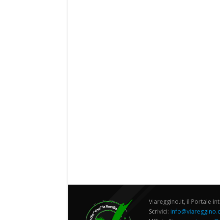
Viareggino.it, il Portale in
Scrivici:
info@viareggino