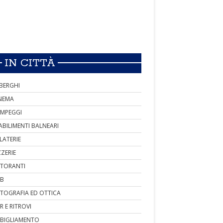
IN CITTÀ
BERGHI
NEMA
MPEGGI
ABILIMENTI BALNEARI
LATERIE
ZZERIE
STORANTI
B
TOGRAFIA ED OTTICA
R E RITROVI
BIGLIAMENTO