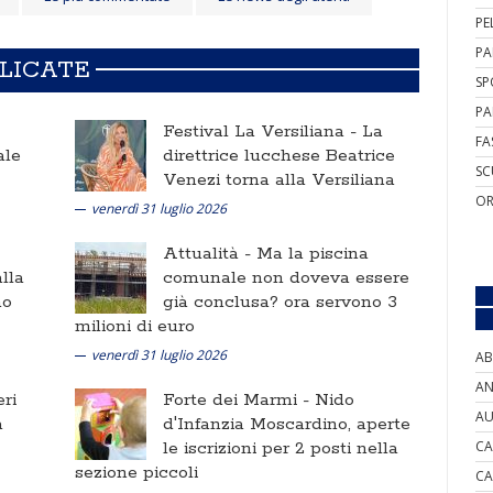
PE
PA
BLICATE
SP
PA
Festival La Versiliana -
La
FA
ale
direttrice lucchese Beatrice
SC
Venezi torna alla Versiliana
OR
venerdì 31 luglio 2026
Attualità -
Ma la piscina
lla
comunale non doveva essere
no
già conclusa? ora servono 3
milioni di euro
venerdì 31 luglio 2026
AB
AN
ri
Forte dei Marmi -
Nido
AU
a
d'Infanzia Moscardino, aperte
le iscrizioni per 2 posti nella
CA
sezione piccoli
CA