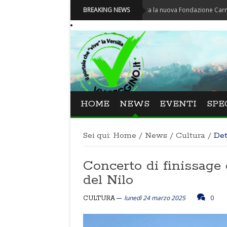
Carnevale - Nominata la nuova Fondazione Carnevale di Vi
BREAKING NEWS
HOME
NEWS
EVENTI
SPE
Sei qui:
Home
/
News
/
Cultura
/
Det
Concerto di finissage 
del Nilo
lunedì 24 marzo 2025
0
CULTURA