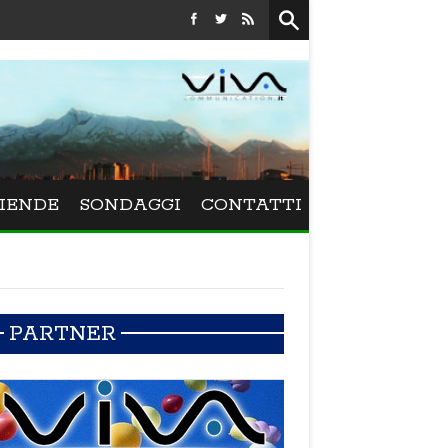
Festival La Versiliana - La direttrice lucchese Beatrice Venezi 
IENDE
SONDAGGI
CONTATTI
PARTNER