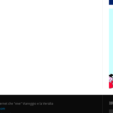
I
ternet che "vive" Viareggio e la Versilia
.com