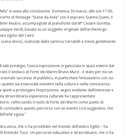
 Nilo” si avvia alla conclusione. Domenica 30 marzo, alle ore 17.00,
oncerto di finissage "Scene da Aida" con il soprano Gianna Queni, il
imir Reutov, accompagnati al pianoforte dal M° Cesare Goretta.
Giuseppe Verdi, basata su un soggetto originale dell’archeologo
seo Egizio del Cairo.
 scena storici, realizzati dalla sartoria Cerratelli e messi gentilmente
 tale prestigio, l’unica esposizione organizzata in spazi esterni dal
rato il sindaco di Forte dei Marmi Bruno Murzi - è stato per noi un
zionale successo di pubblico, in particolare l’entusiasmo con cui
 quanto sia essenziale investire nella cultura e nella conoscenza
 ha spinti a prolungare l’esposizione, segno evidente dell’interesse e
ta straordinaria esperienza culturale ha rappresentato
ritorio, rafforzando il ruolo di Forte dei Marmi come punto di
ti di concludere questo percorso con un evento così suggestivo, che
ll’arte egizia.”
a unica, che ci ha proiettato nel mondo dell’antico Egitto – ha
elli Ermindo Tucci. Un percorso educativo e straordinario, che ci ha