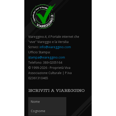
Viareggino.it, il Portale internet che
"vive" Viareggio e la Versilia
Scrivici:
info@viareggino.com
Ufficio Stampa:
stampa@viareggino.com
Telefono: 389-0205164
© 1999-2026 - Proprietà Viva
Associazione Culturale | P.Iva
02361310465
ISCRIVITI A VIAREGGINO