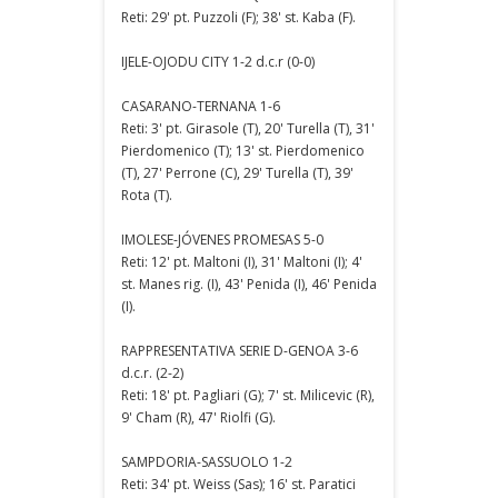
Reti: 29' pt. Puzzoli (F); 38' st. Kaba (F).
IJELE-OJODU CITY 1-2 d.c.r (0-0)
CASARANO-TERNANA 1-6
Reti: 3' pt. Girasole (T), 20' Turella (T), 31'
Pierdomenico (T); 13' st. Pierdomenico
(T), 27' Perrone (C), 29' Turella (T), 39'
Rota (T).
IMOLESE-JÓVENES PROMESAS 5-0
Reti: 12' pt. Maltoni (I), 31' Maltoni (I); 4'
st. Manes rig. (I), 43' Penida (I), 46' Penida
(I).
RAPPRESENTATIVA SERIE D-GENOA 3-6
d.c.r. (2-2)
Reti: 18' pt. Pagliari (G); 7' st. Milicevic (R),
9' Cham (R), 47' Riolfi (G).
SAMPDORIA-SASSUOLO 1-2
Reti: 34' pt. Weiss (Sas); 16' st. Paratici