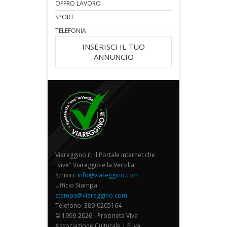
OFFRO LAVORO
SPORT
TELEFONIA
INSERISCI IL TUO
ANNUNCIO
Viareggino.it, il Portale internet che
"vive" Viareggio e la Versilia
Scrivici:
info@viareggino.com
Ufficio Stampa:
stampa@viareggino.com
Telefono: 389-0205164
© 1999-2026 - Proprietà Viva
Associazione Culturale | P.Iva