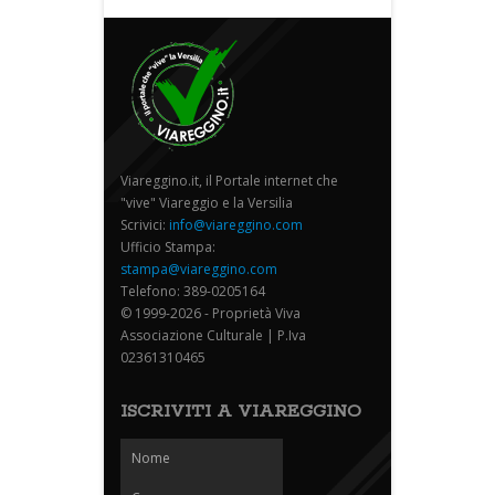
Viareggino.it, il Portale internet che
"vive" Viareggio e la Versilia
Scrivici:
info@viareggino.com
Ufficio Stampa:
stampa@viareggino.com
Telefono: 389-0205164
© 1999-2026 - Proprietà Viva
Associazione Culturale | P.Iva
02361310465
ISCRIVITI A VIAREGGINO