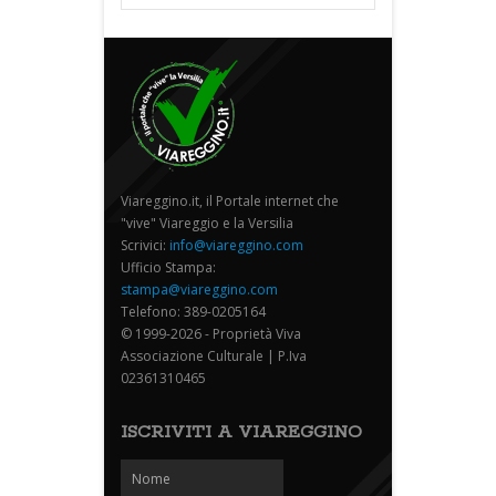
Viareggino.it, il Portale internet che
"vive" Viareggio e la Versilia
Scrivici:
info@viareggino.com
Ufficio Stampa:
stampa@viareggino.com
Telefono: 389-0205164
© 1999-2026 - Proprietà Viva
Associazione Culturale | P.Iva
02361310465
ISCRIVITI A VIAREGGINO