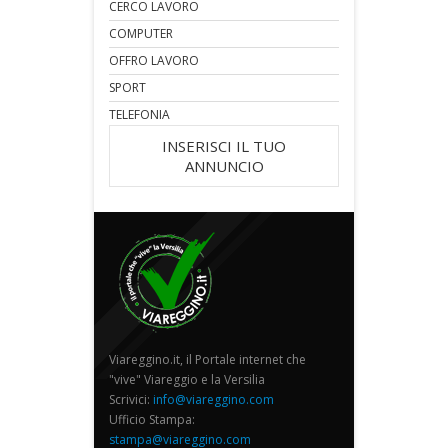
CERCO LAVORO
COMPUTER
OFFRO LAVORO
SPORT
TELEFONIA
INSERISCI IL TUO
ANNUNCIO
Viareggino.it, il Portale internet che
"vive" Viareggio e la Versilia
Scrivici:
info@viareggino.com
Ufficio Stampa:
stampa@viareggino.com