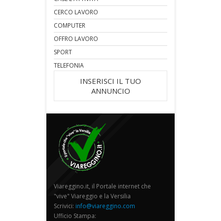
CERCO LAVORO
COMPUTER
OFFRO LAVORO
SPORT
TELEFONIA
INSERISCI IL TUO
ANNUNCIO
Viareggino.it, il Portale internet che
"vive" Viareggio e la Versilia
Scrivici:
info@viareggino.com
Ufficio Stampa: