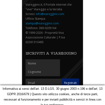
Viareggino.it, il Portale internet che
"vive" Viareggio e la Versilia
Scrivici:
info@viareggino.com
Ufficio Stampa:
stampa@viareggino.com
Telefono: 389-0205164
© 1999-2026 - Proprietà Viva
Associazione Culturale | P.Iva
02361310465
ISCRIVITI A VIAREGGINO
Informativa ai sensi dell'art. 13 D.LGS. 30 giugno 2003 n.196 e dell'art. 13
GDPR 2016/679 | Questo sito utilizza cookies, anche di terze parti,
Homepage
Notizie
Speciali
Eventi
Foto Carnevale
necessari al funzionamento e per inviarti pubblicità e servizi in linea con
Foto Viareggino
Partners
Contatti
le tue preferenze.