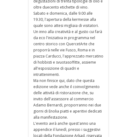
degustazioni di trenta tipologie di olio e
oltre duecento etichette di vino.
Sabato e domenica, dalle 9.00 alle
19.30, l'apertura della kermesse alla
quale sono attesi migliaia di visitatori.
Un inno alla creatività e al gusto cui farà
da eco l'iniziativa in programma nel
centro storico con QuercetArte che
proporrà nelle vie Fusco, Roma e in
piazza Carducci, l'apprezzato mercatino
di hobbisti e svuotasoffitte, assieme
all'esposizione di quadri e
intrattenimenti.
Ma non finisce qui, dato che questa
edizione vede anche il coinvolgimento
delle attività di ristorazione che, su
invito dell'assessore al commercio
Adamo Bernardi, proporranno nei due
giorni di Enolia piatti e aperitivi dedicati
alla manifestazione.
L'evento avrà anche quest'anno una
appendice il lunedì, presso i suggestivi
locali della Fondazione Arkad, riservata