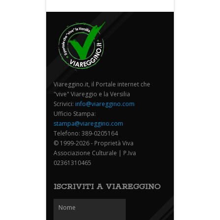
Viareggino.it, il Portale internet che
"vive" Viareggio e la Versilia
Scrivici:
info@viareggino.com
Ufficio Stampa:
stampa@viareggino.com
Telefono: 389-0205164
© 1999-2026 - Proprietà Viva
Associazione Culturale | P.Iva
02361310465
ISCRIVITI A VIAREGGINO