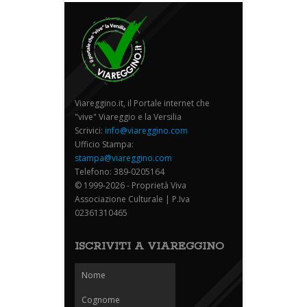
Viareggino.it, il Portale internet che
"vive" Viareggio e la Versilia
Scrivici:
info@viareggino.com
Ufficio Stampa:
stampa@viareggino.com
Telefono: 389-0205164
© 1999-2026 - Proprietà Viva
Associazione Culturale | P.Iva
02361310465
ISCRIVITI A VIAREGGINO