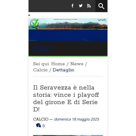
MENU
Sei qui:
Home
/
News
/
Calcio
/
Dettaglio
Il Seravezza è nella
storia: vince i playoff
del girone E di Serie
D!
domenica 18 maggio 2025
CALCIO
0