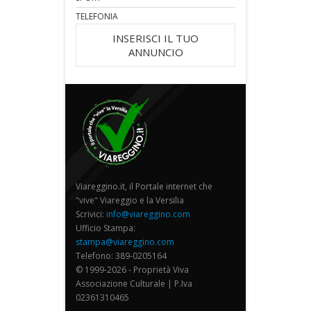
TELEFONIA
INSERISCI IL TUO
ANNUNCIO
Viareggino.it, il Portale internet che
"vive" Viareggio e la Versilia
Scrivici:
info@viareggino.com
Ufficio Stampa:
stampa@viareggino.com
Telefono: 389-0205164
© 1999-2026 - Proprietà Viva
Associazione Culturale | P.Iva
02361310465