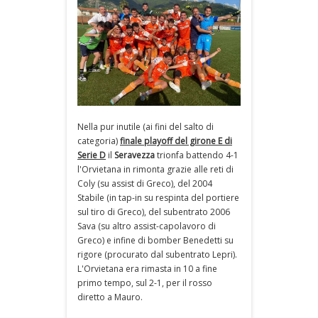
Nella pur inutile (ai fini del salto di
categoria)
finale playoff del girone E di
Serie D
il
Seravezza
trionfa battendo 4-1
l'Orvietana in rimonta grazie alle reti di
Coly (su assist di Greco), del 2004
Stabile (in tap-in su respinta del portiere
sul tiro di Greco), del subentrato 2006
Sava (su altro assist-capolavoro di
Greco) e infine di bomber Benedetti su
rigore (procurato dal subentrato Lepri).
L'Orvietana era rimasta in 10 a fine
primo tempo, sul 2-1, per il rosso
diretto a Mauro.