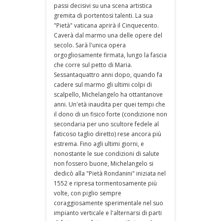
passi decisivi su una scena artistica
gremita di portentosi talenti. La sua
"Pietà" vaticana aprirà il Cinquecento.
Caverà dal marmo una delle opere del
secolo. Sarà l'unica opera
orgogliosamente firmata, lungo la fascia
che corre sul petto di Maria.
Sessantaquattro anni dopo, quando fa
cadere sul marmo gli ultimi colpi di
scalpello, Michelangelo ha ottantanove
anni. Un'età inaudita per quei tempi che
il dono di un fisico forte (condizione non
secondaria per uno scultore fedele al
faticoso taglio diretto) rese ancora più
estrema. Fino agli ultimi giorni, e
nonostante le sue condizioni di salute
non fossero buone, Michelangelo si
dedicò alla "Pietà Rondanini" iniziata nel
1552 e ripresa tormentosamente più
volte, con piglio sempre
coraggiosamente sperimentale nel suo
impianto verticale e l'alternarsi di parti