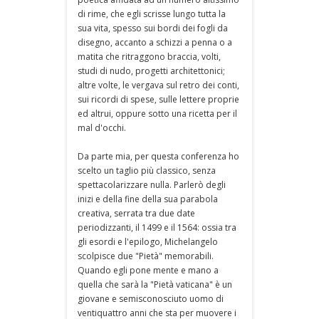
di rime, che egli scrisse lungo tutta la
sua vita, spesso sui bordi dei fogli da
disegno, accanto a schizzi a penna o a
matita che ritraggono braccia, volti,
studi di nudo, progetti architettonici;
altre volte, le vergava sul retro dei conti,
sui ricordi di spese, sulle lettere proprie
ed altrui, oppure sotto una ricetta per il
mal d'occhi.
Da parte mia, per questa conferenza ho
scelto un taglio più classico, senza
spettacolarizzare nulla. Parlerò degli
inizi e della fine della sua parabola
creativa, serrata tra due date
periodizzanti, il 1499 e il 1564: ossia tra
gli esordi e l'epilogo, Michelangelo
scolpisce due "Pietà" memorabili.
Quando egli pone mente e mano a
quella che sarà la "Pietà vaticana" è un
giovane e semisconosciuto uomo di
ventiquattro anni che sta per muovere i