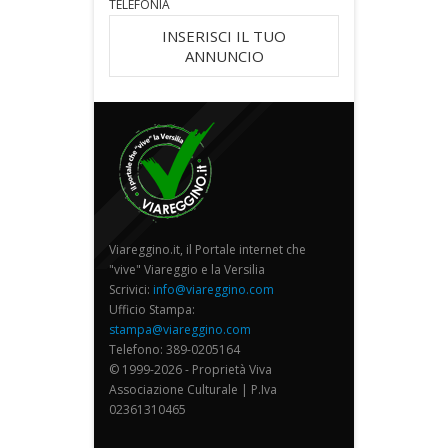
TELEFONIA
INSERISCI IL TUO
ANNUNCIO
Viareggino.it, il Portale internet che
"vive" Viareggio e la Versilia
Scrivici:
info@viareggino.com
Ufficio Stampa:
stampa@viareggino.com
Telefono: 389-0205164
© 1999-2026 - Proprietà Viva
Associazione Culturale | P.Iva
02361310465