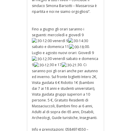
sindaco Simona Barsotti – Massarosa è
ripartita e noi ne siamo orgogliosi”.
Fino a giugno gli orari saranno i
seguenti: mercoledì e giovedì 9
00 venerdì 9
30
sabato e domenica 11
00.
Luglio e agosto nuovi orari: Giovedì 9
30 venerdì sabato e domenica
9
30 e 17
30. Ci
saranno poi gli orari anche per autunno
ed inverno. Sul fronte biglietti Intero 2€,
Visita guidata 6 € Ridotto 1€ (bambini
dai 7 ai 18 anni e studenti universitari),
Visita guidata gruppi superiori a 10
persone. 5 €, Gratuito Residenti di
Massaciuccoli, Bambini fino ai 6 anni,
Adulti al di sopra dei 65 anni, Disabili,
Archeologi, Guide turistiche, Insegnanti.
Info e prenotazioni: 0584974550 –