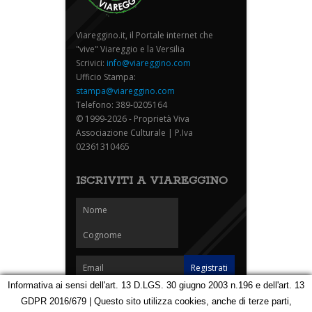
Viareggino.it, il Portale internet che
"vive" Viareggio e la Versilia
Scrivici:
info@viareggino.com
Ufficio Stampa:
stampa@viareggino.com
Telefono: 389-0205164
© 1999-2026 - Proprietà Viva
Associazione Culturale | P.Iva
02361310465
ISCRIVITI A VIAREGGINO
Informativa ai sensi dell'art. 13 D.LGS. 30 giugno 2003 n.196 e dell'art. 13
GDPR 2016/679 | Questo sito utilizza cookies, anche di terze parti,