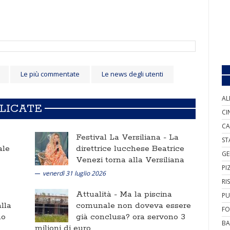
Le più commentate
Le news degli utenti
AL
BLICATE
CI
CA
Festival La Versiliana -
La
ST
ale
direttrice lucchese Beatrice
GE
Venezi torna alla Versiliana
PI
venerdì 31 luglio 2026
RI
Attualità -
Ma la piscina
PU
lla
comunale non doveva essere
FO
no
già conclusa? ora servono 3
BA
milioni di euro