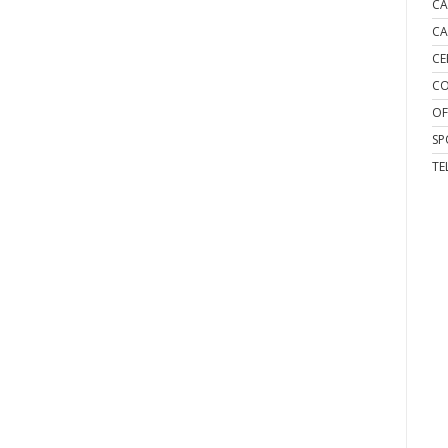
CA
CA
CE
CO
OF
SP
TE