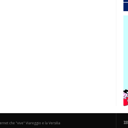
I
ternet che "vive" Viareggio e la Versilia