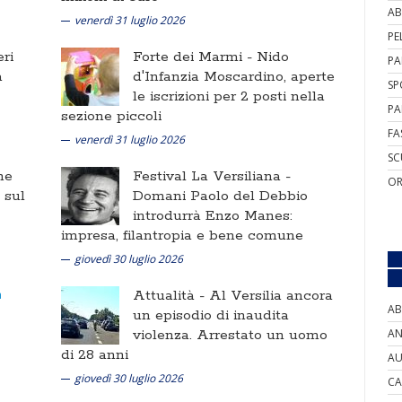
AB
venerdì 31 luglio 2026
PE
ri
Forte dei Marmi -
Nido
PA
a
d'Infanzia Moscardino, aperte
SP
le iscrizioni per 2 posti nella
PA
sezione piccoli
FA
venerdì 31 luglio 2026
SC
ne
Festival La Versiliana -
OR
i sul
Domani Paolo del Debbio
introdurrà Enzo Manes:
impresa, filantropia e bene comune
giovedì 30 luglio 2026
Attualità -
Al Versilia ancora
AB
un episodio di inaudita
violenza. Arrestato un uomo
AN
di 28 anni
AU
giovedì 30 luglio 2026
CA