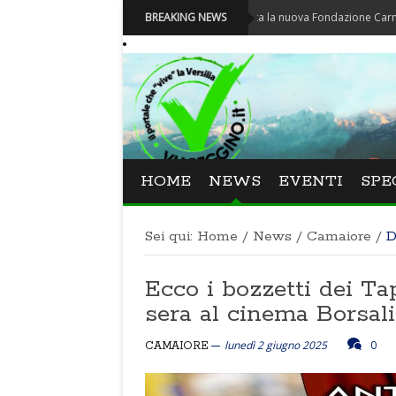
Carnevale - Nominata la nuova Fondazione Carnevale di Via
BREAKING NEWS
HOME
NEWS
EVENTI
SPE
Sei qui:
Home
/
News
/
Camaiore
/
D
Ecco i bozzetti dei Ta
sera al cinema Borsal
lunedì 2 giugno 2025
0
CAMAIORE