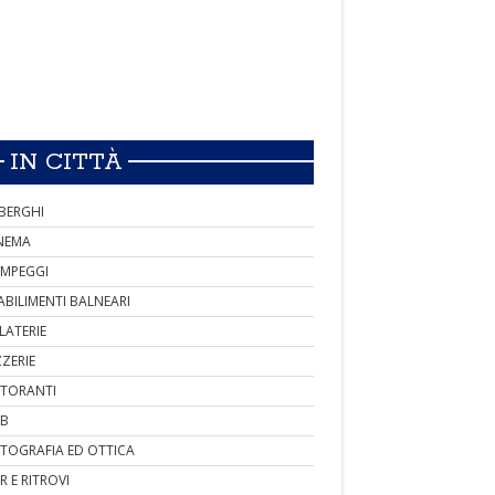
IN CITTÀ
BERGHI
NEMA
MPEGGI
ABILIMENTI BALNEARI
LATERIE
ZZERIE
STORANTI
B
TOGRAFIA ED OTTICA
R E RITROVI