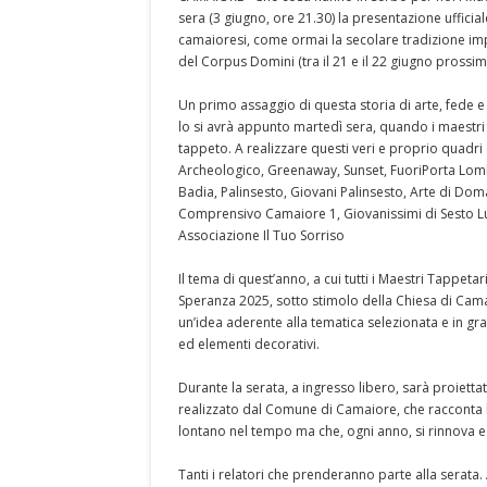
sera (3 giugno, ore 21.30) la presentazione ufficia
camaioresi, come ormai la secolare tradizione imp
del Corpus Domini (tra il 21 e il 22 giugno prossim
Un primo assaggio di questa storia di arte, fede e
lo si avrà appunto martedì sera, quando i maestri 
tappeto. A realizzare questi veri e proprio quadr
Archeologico, Greenaway, Sunset, FuoriPorta Lombr
Badia, Palinsesto, Giovani Palinsesto, Arte di Doman
Comprensivo Camaiore 1, Giovanissimi di Sesto Luc
Associazione Il Tuo Sorriso
Il tema di quest’anno, a cui tutti i Maestri Tappeta
Speranza 2025, sotto stimolo della Chiesa di Cama
un’idea aderente alla tematica selezionata e in gr
ed elementi decorativi.
Durante la serata, a ingresso libero, sarà proietta
realizzato dal Comune di Camaiore, che racconta l
lontano nel tempo ma che, ogni anno, si rinnova e
Tanti i relatori che prenderanno parte alla serata.