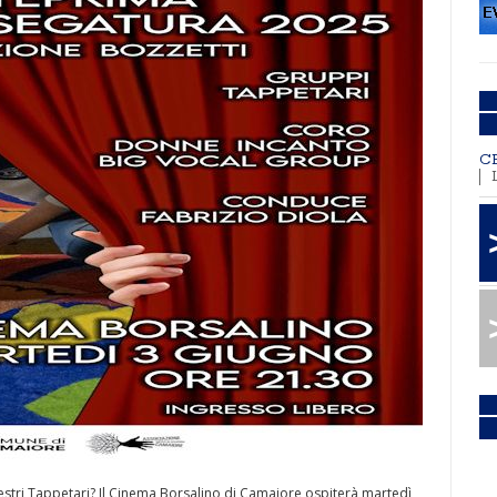
C
stri Tappetari? Il Cinema Borsalino di Camaiore ospiterà martedì