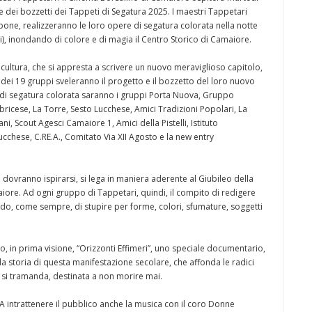
le dei bozzetti dei Tappeti di Segatura 2025. I maestri Tappetari
one, realizzeranno le loro opere di segatura colorata nella notte
i), inondando di colore e di magia il Centro Storico di Camaiore.
 cultura, che si appresta a scrivere un nuovo meraviglioso capitolo,
dei 19 gruppi sveleranno il progetto e il bozzetto del loro nuovo
i di segatura colorata saranno i gruppi Porta Nuova, Gruppo
icese, La Torre, Sesto Lucchese, Amici Tradizioni Popolari, La
i, Scout Agesci Camaiore 1, Amici della Pistelli, Istituto
chese, C.RE.A., Comitato Via XII Agosto e la new entry
ri dovranno ispirarsi, si lega in maniera aderente al Giubileo della
iore. Ad ogni gruppo di Tappetari, quindi, il compito di redigere
ado, come sempre, di stupire per forme, colori, sfumature, soggetti
to, in prima visione, “Orizzonti Effimeri”, uno speciale documentario,
a storia di questa manifestazione secolare, che affonda le radici
 si tramanda, destinata a non morire mai.
 A intrattenere il pubblico anche la musica con il coro Donne