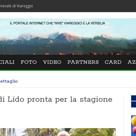
areggio
CIALI
FOTO
VIDEO
PARTNERS
CARD
AZ
ettaglio
di Lido pronta per la stagione