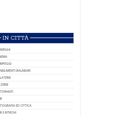
IN CITTÀ
BERGHI
NEMA
MPEGGI
ABILIMENTI BALNEARI
LATERIE
ZZERIE
STORANTI
B
TOGRAFIA ED OTTICA
R E RITROVI