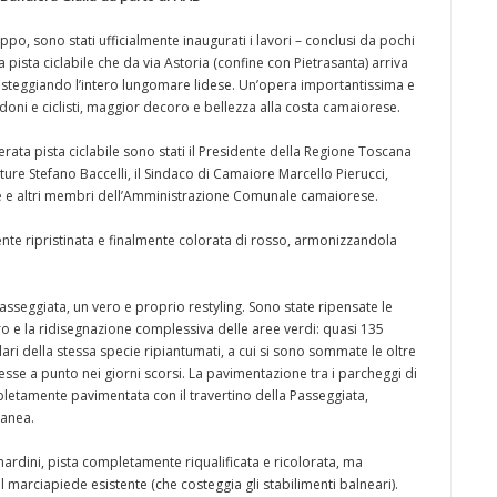
o, sono stati ufficialmente inaugurati i lavori – conclusi da pochi
la pista ciclabile che da via Astoria (confine con Pietrasanta) arriva
costeggiando l’intero lungomare lidese. Un’opera importantissima e
edoni e ciclisti, maggior decoro e bellezza alla costa camaiorese.
nerata pista ciclabile sono stati il Presidente della Regione Toscana
tture Stefano Baccelli, il Sindaco di Camaiore Marcello Pierucci,
he e altri membri dell’Amministrazione Comunale camaiorese.
mente ripristinata e finalmente colorata di rosso, armonizzandola
asseggiata, un vero e proprio restyling. Sono state ripensate le
oro e la ridisegnazione complessiva delle aree verdi: quasi 135
ri della stessa specie ripiantumati, a cui si sono sommate le oltre
sse a punto nei giorni scorsi. La pavimentazione tra i parcheggi di
ompletamente pavimentata con il travertino della Passeggiata,
ranea.
rnardini, pista completamente riqualificata e ricolorata, ma
el marciapiede esistente (che costeggia gli stabilimenti balneari).