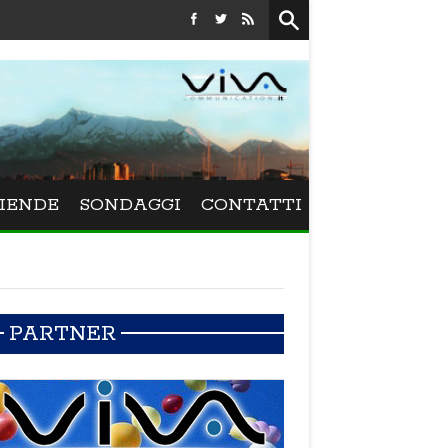
Festival La Versiliana - La direttrice lucchese Beatrice Venezi
IENDE
SONDAGGI
CONTATTI
PARTNER