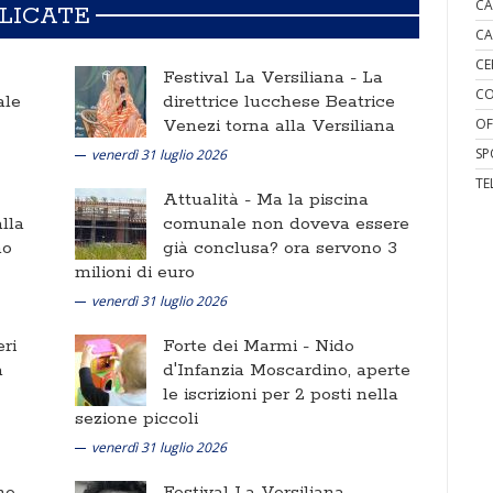
CA
BLICATE
CA
CE
Festival La Versiliana -
La
CO
ale
direttrice lucchese Beatrice
OF
Venezi torna alla Versiliana
SP
venerdì 31 luglio 2026
TE
Attualità -
Ma la piscina
lla
comunale non doveva essere
no
già conclusa? ora servono 3
milioni di euro
venerdì 31 luglio 2026
ri
Forte dei Marmi -
Nido
a
d'Infanzia Moscardino, aperte
le iscrizioni per 2 posti nella
sezione piccoli
venerdì 31 luglio 2026
ne
Festival La Versiliana -