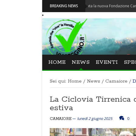
Carnevale - Nominata la nuova Fondazione Carnevale di Vi
BREAKING NEWS
HOME
NEWS
EVENTI
SPE
Sei qui:
Home
/
News
/
Camaiore
/
D
La Ciclovia Tirrenica 
estiva
lunedì 2 giugno 2025
0
CAMAIORE