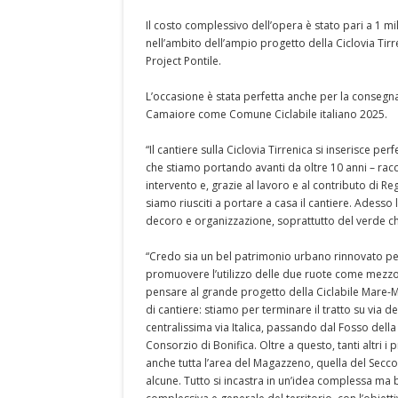
Il costo complessivo dell’opera è stato pari a 1 mi
nell’ambito dell’ampio progetto della Ciclovia Tirre
Project Pontile.
L’occasione è stata perfetta anche per la consegna 
Camaiore come Comune Ciclabile italiano 2025.
“Il cantiere sulla Ciclovia Tirrenica si inserisce 
che stiamo portando avanti da oltre 10 anni – racc
intervento e, grazie al lavoro e al contributo di Re
siamo riusciti a portare a casa il cantiere. Adess
decoro e organizzazione, soprattutto del verde ch
“Credo sia un bel patrimonio urbano rinnovato p
promuovere l’utilizzo delle due ruote come mezzo 
pensare al grande progetto della Ciclabile Mare-
di cantiere: stiamo per terminare il tratto su via d
centralissima via Italica, passando dal Fosso della
Consorzio di Bonifica. Oltre a questo, tanti altri i
anche tutta l’area del Magazzeno, quella del Secc
alcune. Tutto si incastra in un’idea complessa ma b