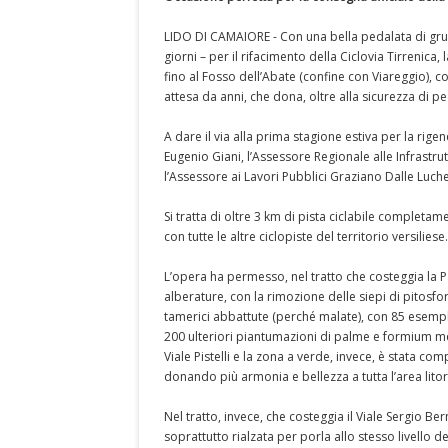
LIDO DI CAMAIORE - Con una bella pedalata di grupp
giorni – per il rifacimento della Ciclovia Tirrenica, 
fino al Fosso dell’Abate (confine con Viareggio), 
attesa da anni, che dona, oltre alla sicurezza di p
A dare il via alla prima stagione estiva per la rige
Eugenio Giani, l’Assessore Regionale alle Infrastru
l’Assessore ai Lavori Pubblici Graziano Dalle Luc
Si tratta di oltre 3 km di pista ciclabile completa
con tutte le altre ciclopiste del territorio versiliese.
L’opera ha permesso, nel tratto che costeggia la P
alberature, con la rimozione delle siepi di pitosf
tamerici abbattute (perché malate), con 85 esempla
200 ulteriori piantumazioni di palme e formium me
Viale Pistelli e la zona a verde, invece, è stata c
donando più armonia e bellezza a tutta l’area lito
Nel tratto, invece, che costeggia il Viale Sergio Be
soprattutto rialzata per porla allo stesso livello d