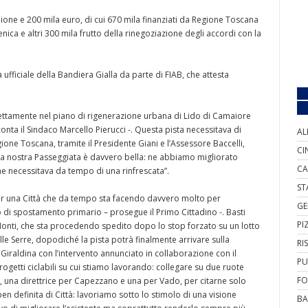
lione e 200 mila euro, di cui 670 mila finanziati da Regione Toscana
nica e altri 300 mila frutto della rinegoziazione degli accordi con la
ufficiale della Bandiera Gialla da parte di FIAB, che attesta
perfettamente nel piano di rigenerazione urbana di Lido di Camaiore
onta il Sindaco Marcello Pierucci -. Questa pista necessitava di
AL
gione Toscana, tramite il Presidente Giani e l’Assessore Baccelli,
CI
o la nostra Passeggiata è davvero bella: ne abbiamo migliorato
CA
e necessitava da tempo di una rinfrescata”.
ST
er una Città che da tempo sta facendo davvero molto per
GE
di spostamento primario – prosegue il Primo Cittadino -. Basti
PI
Monti, che sta procedendo spedito dopo lo stop forzato su un lotto
elle Serre, dopodiché la pista potrà finalmente arrivare sulla
RI
 Giraldina con l’intervento annunciato in collaborazione con il
PU
 progetti ciclabili su cui stiamo lavorando: collegare su due ruote
FO
o, una direttrice per Capezzano e una per Vado, per citarne solo
en definita di Città: lavoriamo sotto lo stimolo di una visione
BA