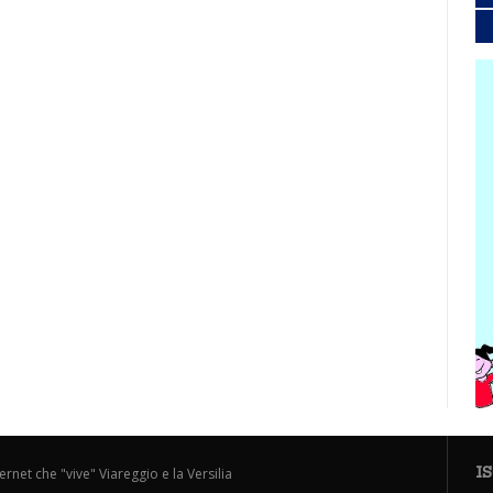
I
ternet che "vive" Viareggio e la Versilia