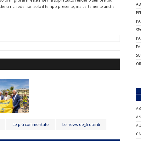
tivo di migliorare l’esistente ma soprattutto renderlo sempre più
AB
che ci richiede non solo il tempo presente, ma certamente anche
PE
PA
SP
PA
FA
SC
OR
AB
AN
Le più commentate
Le news degli utenti
AU
CA