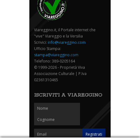
Viareggino.it, il Portale internet che
"vive" Viareggio e la Versilia
Scrivici:
info@viareggino.com
Ufficio Stampa:
stampa@viareggino.com
Telefono: 389-0205164
© 1999-2026 - Proprietà Viva
Associazione Culturale | P.Iva
02361310465
ISCRIVITI A VIAREGGINO