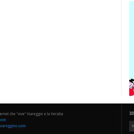
I
ternet che "vive" Viareggio e la Versilia
.com
iareggino.com