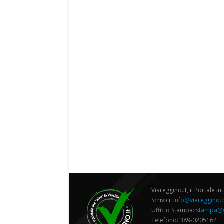
Viareggino.it, il Portale in
Scrivici:
info@viareggino
Ufficio Stampa:
stampa@v
Telefono: 389-0205164