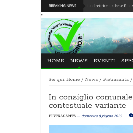
Festival La Versiliana - La direttrice lucchese Beatrice Venezi 
BREAKING NEWS
HOME
NEWS
EVENTI
SPE
Sei qui:
Home
/
News
/
Pietrasanta
/
In consiglio comunale 
contestuale variante
domenica 8 giugno 2025
PIETRASANTA