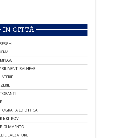
IN CITTÀ
BERGHI
NEMA
MPEGGI
ABILIMENTI BALNEARI
LATERIE
ZZERIE
STORANTI
B
TOGRAFIA ED OTTICA
R E RITROVI
BIGLIAMENTO
LLI E CALZATURE