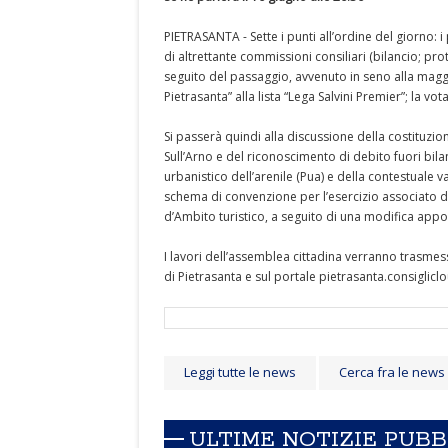
PIETRASANTA - Sette i punti all’ordine del giorno: 
di altrettante commissioni consiliari (bilancio; pro
seguito del passaggio, avvenuto in seno alla magg
Pietrasanta” alla lista “Lega Salvini Premier”; la vo
Si passerà quindi alla discussione della costituzi
Sull’Arno e del riconoscimento di debito fuori bil
urbanistico dell’arenile (Pua) e della contestuale 
schema di convenzione per l’esercizio associato de
d’Ambito turistico, a seguito di una modifica appor
I lavori dell’assemblea cittadina verranno trasmes
di Pietrasanta e sul portale pietrasanta.consigliclo
Leggi tutte le news
Cerca fra le news
ULTIME NOTIZIE PUB