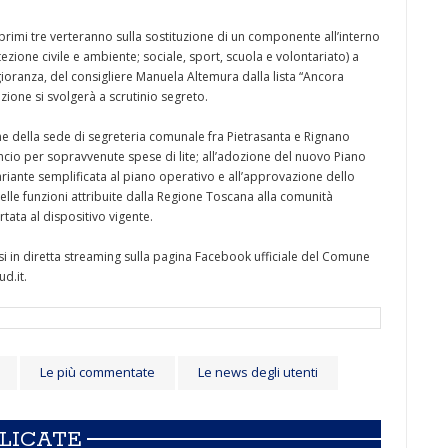
i primi tre verteranno sulla sostituzione di un componente all’interno
tezione civile e ambiente; sociale, sport, scuola e volontariato) a
ioranza, del consigliere Manuela Altemura dalla lista “Ancora
tazione si svolgerà a scrutinio segreto.
one della sede di segreteria comunale fra Pietrasanta e Rignano
ancio per sopravvenute spese di lite; all’adozione del nuovo Piano
variante semplificata al piano operativo e all’approvazione dello
lle funzioni attribuite dalla Regione Toscana alla comunità
tata al dispositivo vigente.
si in diretta streaming sulla pagina Facebook ufficiale del Comune
ud.it.
Le più commentate
Le news degli utenti
BLICATE