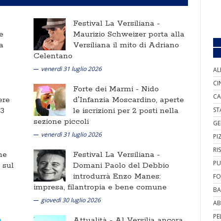
Festival La Versiliana -
e
Maurizio Schweizer porta alla
a
Versiliana il mito di Adriano
Celentano
venerdì 31 luglio 2026
AL
CI
Forte dei Marmi -
Nido
CA
ere
d'Infanzia Moscardino, aperte
 3
le iscrizioni per 2 posti nella
ST
sezione piccoli
GE
venerdì 31 luglio 2026
PI
RI
ne
Festival La Versiliana -
PU
i sul
Domani Paolo del Debbio
introdurrà Enzo Manes:
FO
impresa, filantropia e bene comune
BA
giovedì 30 luglio 2026
AB
PE
Attualità -
Al Versilia ancora