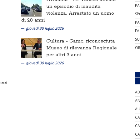
PA
un episodio di inaudita
violenza. Arrestato un uomo
SP
di 28 anni
PA
giovedì 30 luglio 2026
FA
SC
Cultura -
Gamc, riconosciuta
Museo di rilevanza Regionale
OR
per altri 3 anni
giovedì 30 luglio 2026
cci
AB
AN
AU
CA
CA
CA