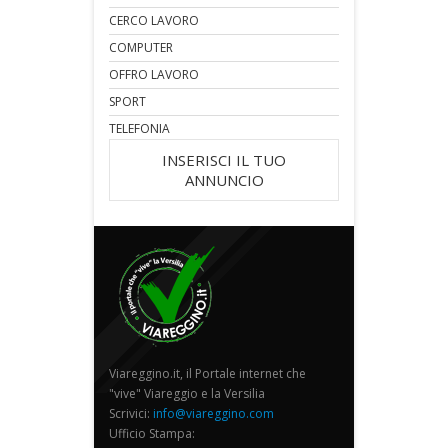
CERCO LAVORO
COMPUTER
OFFRO LAVORO
SPORT
TELEFONIA
INSERISCI IL TUO
ANNUNCIO
Viareggino.it, il Portale internet che
"vive" Viareggio e la Versilia
Scrivici:
info@viareggino.com
Ufficio Stampa: