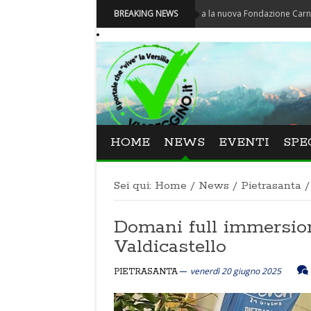
Carnevale - Nominata la nuova Fondazione Carnevale di Via
BREAKING NEWS
HOME
NEWS
EVENTI
SPE
Sei qui:
Home
/
News
/
Pietrasanta
/
Domani full immersion
Valdicastello
venerdì 20 giugno 2025
PIETRASANTA