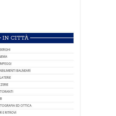
IN CITTÀ
BERGHI
NEMA
MPEGGI
ABILIMENTI BALNEARI
LATERIE
ZZERIE
STORANTI
B
TOGRAFIA ED OTTICA
R E RITROVI