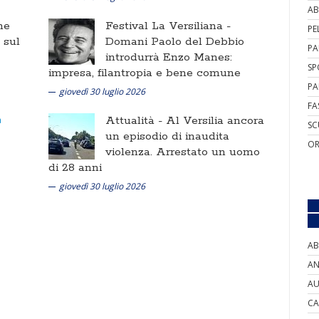
AB
ne
Festival La Versiliana -
PE
i sul
Domani Paolo del Debbio
PA
introdurrà Enzo Manes:
SP
impresa, filantropia e bene comune
PA
giovedì 30 luglio 2026
FA
Attualità -
Al Versilia ancora
SC
un episodio di inaudita
OR
violenza. Arrestato un uomo
di 28 anni
giovedì 30 luglio 2026
AB
AN
AU
CA