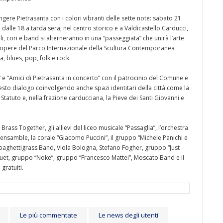
gere Pietrasanta con i colori vibranti delle sette note: sabato 21
 dalle 18 a tarda sera, nel centro storico e a Valdicastello Carducci,
ili, cori e band si alterneranno in una “passeggiata” che unirà l’arte
 opere del Parco Internazionale della Scultura Contemporanea
a, blues, pop, folk e rock.
” e “Amici di Pietrasanta in concerto” con il patrocinio del Comune e
uesto dialogo coinvolgendo anche spazi identitari della città come la
tatuto e, nella frazione carducciana, la Pieve dei Santi Giovanni e
Brass Together, gli allievi del liceo musicale “Passaglia”, l’orchestra
” ensamble, la corale “Giacomo Puccini”, il gruppo “Michele Panichi e
paghettigrass Band, Viola Bologna, Stefano Fogher, gruppo “Just
Duet, gruppo “Noke”, gruppo “Francesco Mattei”, Moscato Band e il
gratuiti.
Le più commentate
Le news degli utenti