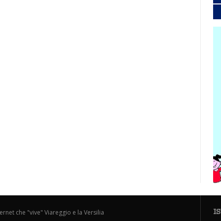
I
ternet che "vive" Viareggio e la Versilia