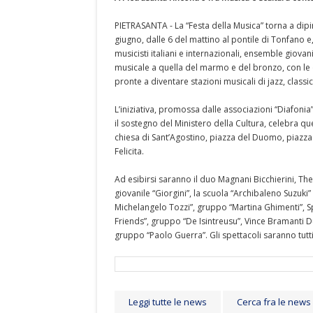
PIETRASANTA - La “Festa della Musica” torna a dipin
giugno, dalle 6 del mattino al pontile di Tonfano e,
musicisti italiani e internazionali, ensemble giovan
musicale a quella del marmo e del bronzo, con le
pronte a diventare stazioni musicali di jazz, classic
L’iniziativa, promossa dalle associazioni “Diafonia
il sostegno del Ministero della Cultura, celebra q
chiesa di Sant’Agostino, piazza del Duomo, piazza S
Felicita.
Ad esibirsi saranno il duo Magnani Bicchierini, The 
giovanile “Giorgini”, la scuola “Archibaleno Suzuki
Michelangelo Tozzi”, gruppo “Martina Ghimenti”, S
Friends”, gruppo “De Isintreusu”, Vince Bramanti 
gruppo “Paolo Guerra”. Gli spettacoli saranno tutti 
Leggi tutte le news
Cerca fra le news