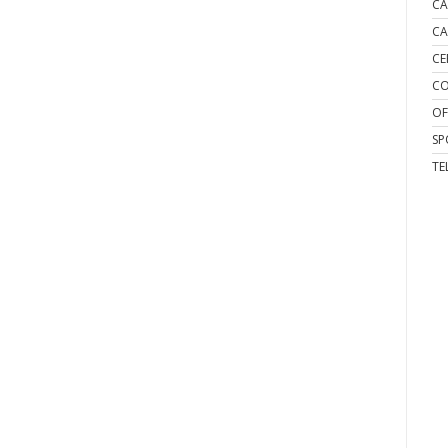
CA
CA
CE
CO
OF
SP
TE