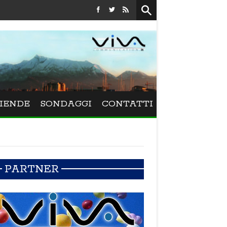
Festival La Versiliana - La direttrice lucchese Beatrice Venezi 
IENDE
SONDAGGI
CONTATTI
PARTNER