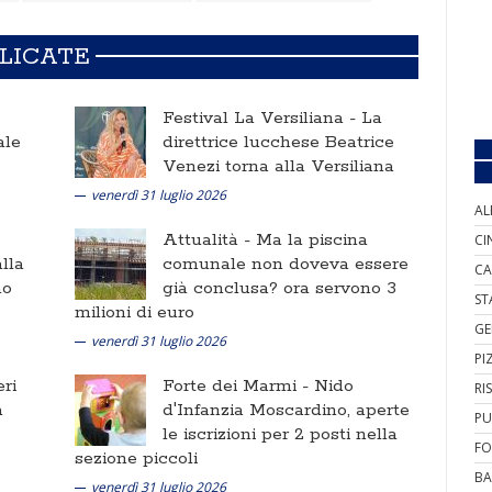
BLICATE
Festival La Versiliana -
La
ale
direttrice lucchese Beatrice
Venezi torna alla Versiliana
venerdì 31 luglio 2026
AL
Attualità -
Ma la piscina
CI
lla
comunale non doveva essere
CA
no
già conclusa? ora servono 3
ST
milioni di euro
GE
venerdì 31 luglio 2026
PI
ri
Forte dei Marmi -
Nido
RI
a
d'Infanzia Moscardino, aperte
PU
le iscrizioni per 2 posti nella
FO
sezione piccoli
BA
venerdì 31 luglio 2026