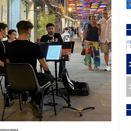
C
ntemporanea