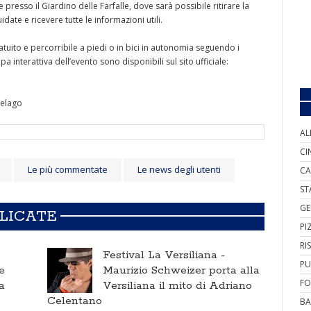
presso il Giardino delle Farfalle, dove sarà possibile ritirare la
idate e ricevere tutte le informazioni utili.
gratuito e percorribile a piedi o in bici in autonomia seguendo i
 interattiva dell’evento sono disponibili sul sito ufficiale:
delago
AL
CI
Le più commentate
Le news degli utenti
CA
ST
GE
BLICATE
PI
RI
Festival La Versiliana -
PU
e
Maurizio Schweizer porta alla
FO
a
Versiliana il mito di Adriano
Celentano
BA