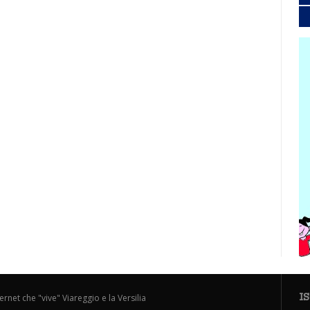
I
ternet che "vive" Viareggio e la Versilia