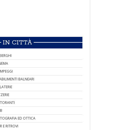
IN CITTÀ
BERGHI
NEMA
MPEGGI
ABILIMENTI BALNEARI
LATERIE
ZZERIE
STORANTI
B
TOGRAFIA ED OTTICA
R E RITROVI