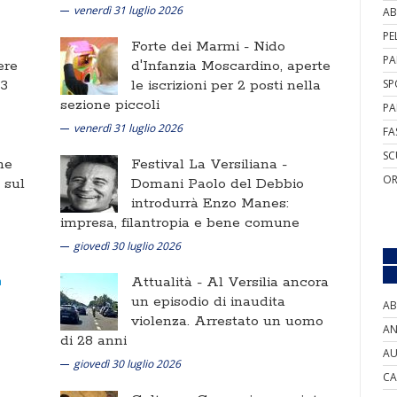
venerdì 31 luglio 2026
AB
PE
Forte dei Marmi -
Nido
PA
ere
d'Infanzia Moscardino, aperte
 3
le iscrizioni per 2 posti nella
SP
sezione piccoli
PA
venerdì 31 luglio 2026
FA
SC
ne
Festival La Versiliana -
OR
i sul
Domani Paolo del Debbio
introdurrà Enzo Manes:
impresa, filantropia e bene comune
giovedì 30 luglio 2026
Attualità -
Al Versilia ancora
un episodio di inaudita
AB
violenza. Arrestato un uomo
AN
di 28 anni
AU
giovedì 30 luglio 2026
CA