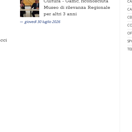
Cultura -
Gamc, riconosciuta
CA
Museo di rilevanza Regionale
CA
per altri 3 anni
CE
giovedì 30 luglio 2026
CO
OF
cci
SP
TE