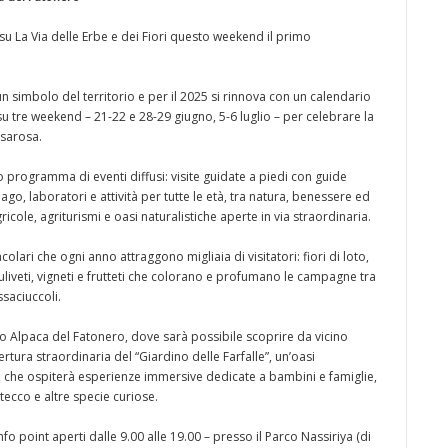
 su La Via delle Erbe e dei Fiori questo weekend il primo
 un simbolo del territorio e per il 2025 si rinnova con un calendario
 su tre weekend – 21-22 e 28-29 giugno, 5-6 luglio – per celebrare la
ssarosa.
tto programma di eventi diffusi: visite guidate a piedi con guide
go, laboratori e attività per tutte le età, tra natura, benessere ed
cole, agriturismi e oasi naturalistiche aperte in via straordinaria.
olari che ogni anno attraggono migliaia di visitatori: fiori di loto,
 uliveti, vigneti e frutteti che colorano e profumano le campagne tra
saciuccoli.
to Alpaca del Fatonero, dove sarà possibile scoprire da vicino
ertura straordinaria del “Giardino delle Farfalle”, un’oasi
a, che ospiterà esperienze immersive dedicate a bambini e famiglie,
 stecco e altre specie curiose.
nfo point aperti dalle 9.00 alle 19.00 – presso il Parco Nassiriya (di