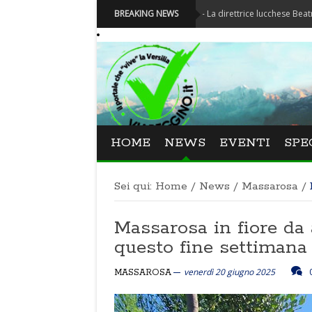
Festival La Versiliana - La direttrice lucchese Beatrice Venezi 
BREAKING NEWS
HOME
NEWS
EVENTI
SPE
Sei qui:
Home
/
News
/
Massarosa
/
Massarosa in fiore da
questo fine settimana
venerdì 20 giugno 2025
MASSAROSA