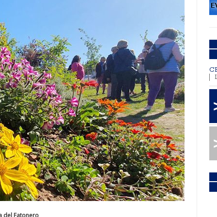
C
a del Fatonero