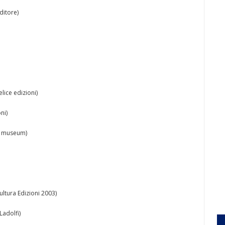
ditore)
lice edizioni)
ni)
rt museum)
ultura Edizioni 2003)
Ladolfi)