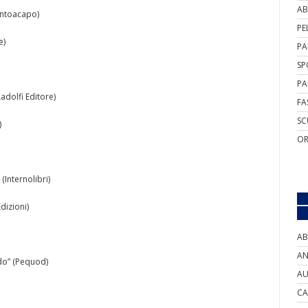
AB
untoacapo)
PE
e)
PA
SP
PA
adolfi Editore)
FA
SC
)
OR
Internolibri)
dizioni)
AB
AN
do” (Pequod)
AU
CA