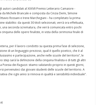
li autori candidati al XXXVII Premio Letterario Camaiore -
uta da Michele Brancale e composta da Cinzia Demi, Simone
Ottavio Rossani e Irene Marchegiani – ha completato la prima
ine stabilito: da questi 30 titoli selezionati, verrà ora effettuata,
ne, una seconda scrematura, che verrà comunicata entro pochi
a cinquina delle opere finaliste, in vista della cerimonia finale di
greteria, per il lavoro condotto su questa prima fase di selezione,
azione di un linguaggio prezioso, qual è quello poetico, che è al
ntusiasmo e partecipazione, anche nelle scuole del territorio”, le
step sarà la definizione della cinquina finalista e di tutti gli altri
e La Poesia dei Ragazzi: stiamo valutando proprio in questi giorni,
si pervenuteci dai giovani studenti delle scuole del territorio. A
ziativa che ogni anno si rinnova in qualità e sensibilità individuale”.
a)