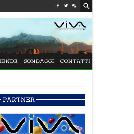
Festival La Versiliana - La direttrice lucchese Beatrice Venezi torna
IENDE
SONDAGGI
CONTATTI
PARTNER