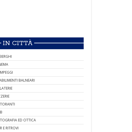
IN CITTÀ
BERGHI
NEMA
MPEGGI
ABILIMENTI BALNEARI
LATERIE
ZZERIE
STORANTI
B
TOGRAFIA ED OTTICA
R E RITROVI