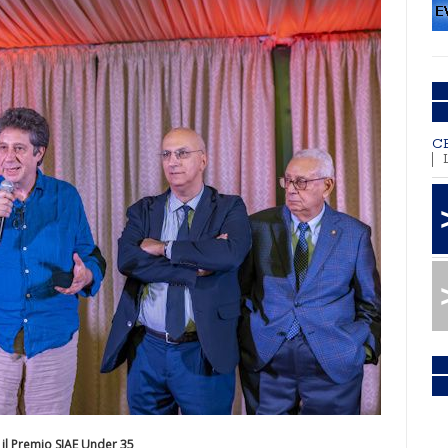
C
e il Premio SIAE Under 35