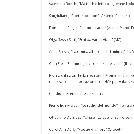
Valentino Ronchi, “Ma tu l'hai letto «Il giovane Ho
Sangiuliano, “Poeton poetoni” (Arsenio Edizioni)
Domenico Segna, “Le onde radio” (Anima Mundi Ed
Olga Sesso Sarti, “Echi da varchi vicini” (MC)
Anna Spissu, “La donna albero e altri animali” (La Vi
Gian Piero Stefanoni, “La costanza del cielo” (Il ram
È stata stilata anche la rosa per il Premio Internaz
realizzato in collaborazione con SIAE per valorizzar
Candidati Premio Internazionale
Pierre Ech-Ardour, “Le radici del mondo” (Terra d'u
Ottaviano De Biase, “Ulisse - La speranza il divenir
Carol Ann Duffy, “Poesie d'amore” (Crocetti)