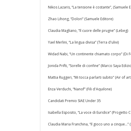
Nikos Lazaris, “La tensione è costante”, (Samuele E
Zhao Lihong, “Dolori” (Samuele Editore)
Claudia Magliano, “Il cuore delle prugne” (Lebeg)
Yael Merlini, “La lingua divisa” (Terra d'ulivi)
Widad Nabi, “Un continente chiamato corpo” (Di Fe
Jonida Prifti, “Sorelle di confine” (Marco Saya Edizio
Mattia Ruggeri, “Mi tocca parlarti subito” (Air of a
Enza Verduchi, “Nanof” (Fili d'Aquilone)
Candidati Premio SIAE Under 35
Isabella Esposito, “La voce di Euridice” (Progetto C
Claudia Maria Franchina, “Il gioco uno a cinque…” (