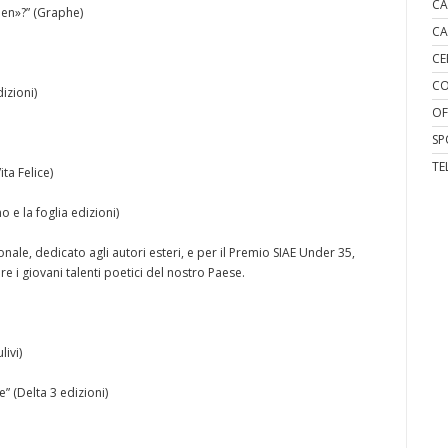
CA
lden»?” (Graphe)
CA
CE
CO
izioni)
OF
SP
TE
ta Felice)
o e la foglia edizioni)
ionale, dedicato agli autori esteri, e per il Premio SIAE Under 35,
e i giovani talenti poetici del nostro Paese.
livi)
e” (Delta 3 edizioni)