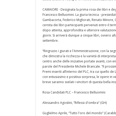
CAMAIORE - Designata la prima rosa dei libri e deg
Francesco Belluomini. La giuria tecnica - presied
Gambacorta, Federico Migliorati, Renato Minore, 
cernita dei libri partecipanti pervenuti entro il term
dopo attenta, approfondita e ulteriore valutazio
giorni. Si arriverà dunque a cinque libri, ovvero all
settembre.
“Ringrazio i giurati e l'Amministrazione, con la se
che dimostra la ricchezza e la varietà di interpret
centro anche delle iniziative portate avanti, con e
parole del Presidente Michele Brancale. “Il prossimo 
Premi inseriti all’interno del PLC, tra cui quello d
con entusiasmo e positiva sorpresa, le opere in ver
breve saranno svelati i vincitori di questa bella ini
Rosa Candidati PLC – Francesco Belluomini
Alessandro Agostini, “Riflessi d'ombra” (GH)
Guglielmo Aprile, “Tutto l'oro del mondo” (Carabb