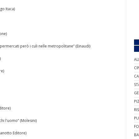
go Itaca)
lone)
upermercati però i culi nelle metropolitane” (Einaudi)
)
AL
CI
re)
CA
ST
GE
PI
ditore)
RI
PU
chi l'uomo” (Molesini)
FO
anotto Editore)
BA