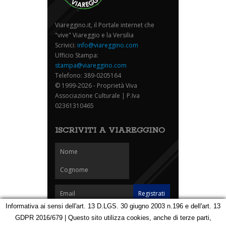
Viareggino.it, il Portale internet che
"vive" Viareggio e la Versilia
Scrivici:
info@viareggino.com
Ufficio Stampa:
stampa@viareggino.com
Telefono: 389-0205164
© 1999-2026 - Proprietà Viva
Associazione Culturale | P.Iva
02361310465
ISCRIVITI A VIAREGGINO
Informativa ai sensi dell'art. 13 D.LGS. 30 giugno 2003 n.196 e dell'art. 13
GDPR 2016/679 | Questo sito utilizza cookies, anche di terze parti,