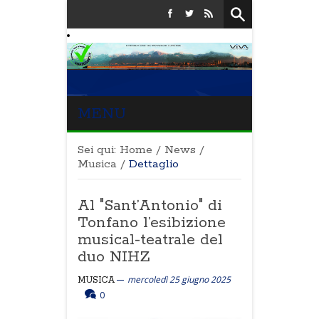
MENU
Sei qui:
Home
/
News
/
Musica
/
Dettaglio
Al "Sant’Antonio" di
Tonfano l’esibizione
musical-teatrale del
duo NIHZ
mercoledì 25 giugno 2025
MUSICA
0