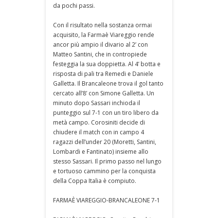
da pochi passi.
Con il risultato nella sostanza ormai
acquisito, la Farmaè Viareggio rende
ancor più ampio il divario al 2’ con
Matteo Santini, che in contropiede
festeggia la sua doppietta. Al 4’ botta e
risposta di pali tra Remedi e Daniele
Galletta. Il Brancaleone trova il gol tanto
cercato all’8’ con Simone Galletta. Un
minuto dopo Sassari inchioda il
punteggio sul 7-1 con un tiro libero da
metà campo. Corosiniti decide di
chiudere il match con in campo 4
ragazzi dell’under 20 (Moretti, Santini,
Lombardi e Fantinato) insieme allo
stesso Sassari. Il primo passo nel lungo
e tortuoso cammino per la conquista
della Coppa Italia è compiuto.
FARMAÈ VIAREGGIO-BRANCALEONE 7-1