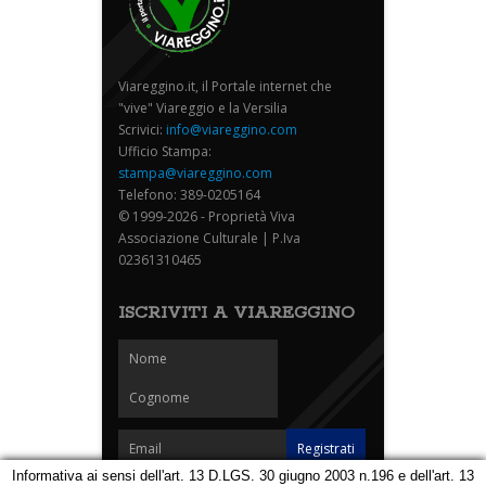
Viareggino.it, il Portale internet che
"vive" Viareggio e la Versilia
Scrivici:
info@viareggino.com
Ufficio Stampa:
stampa@viareggino.com
Telefono: 389-0205164
© 1999-2026 - Proprietà Viva
Associazione Culturale | P.Iva
02361310465
ISCRIVITI A VIAREGGINO
Informativa ai sensi dell'art. 13 D.LGS. 30 giugno 2003 n.196 e dell'art. 13