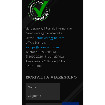
Viareggino.it, il Portale internet che
"vive" Viareggio e la Versilia
Scrivici:
info@viareggino.com
Ufficio Stampa:
stampa@viareggino.com
Telefono: 389-0205164
© 1999-2026 - Proprietà Viva
Associazione Culturale | P.Iva
02361310465
ISCRIVITI A VIAREGGINO