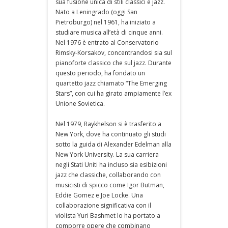
sua fusione unica di stili classici e jazz.
Nato a Leningrado (oggi San
Pietroburgo) nel 1961, ha iniziato a
studiare musica all’età di cinque anni.
Nel 1976 è entrato al Conservatorio
Rimsky-Korsakov, concentrandosi sia sul
pianoforte classico che sul jazz. Durante
questo periodo, ha fondato un
quartetto jazz chiamato “The Emerging
Stars”, con cui ha girato ampiamente l’ex
Unione Sovietica.
Nel 1979, Raykhelson si è trasferito a
New York, dove ha continuato gli studi
sotto la guida di Alexander Edelman alla
New York University. La sua carriera
negli Stati Uniti ha incluso sia esibizioni
jazz che classiche, collaborando con
musicisti di spicco come Igor Butman,
Eddie Gomez e Joe Locke. Una
collaborazione significativa con il
violista Yuri Bashmet lo ha portato a
comporre opere che combinano