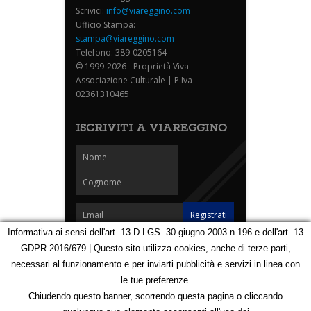
Scrivici:
info@viareggino.com
Ufficio Stampa:
stampa@viareggino.com
Telefono: 389-0205164
© 1999-2026 - Proprietà Viva
Associazione Culturale | P.Iva
02361310465
ISCRIVITI A VIAREGGINO
Informativa ai sensi dell'art. 13 D.LGS. 30 giugno 2003 n.196 e dell'art. 13
GDPR 2016/679 | Questo sito utilizza cookies, anche di terze parti,
Homepage
Notizie
Speciali
Eventi
Foto Carnevale
necessari al funzionamento e per inviarti pubblicità e servizi in linea con
Foto Viareggino
Partners
Contatti
le tue preferenze.
Privacy e Cookie Policy
Mappa
Chiudendo questo banner, scorrendo questa pagina o cliccando