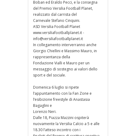
Boban ed Eraldo Pecci, e la consegna
del Premio Versilia Football Planet,
realizzato dal carrista del
Carnevale Stefano Cinquini.
ASD Versilia Football Planet
www.versiliafootballplanet.it -
info@versiliafootballplanet.it
In collegamento interverranno anche
Giorgio Chiellini e Massimo Mauro, in
rappresentanza della
Fondazione Vialli e Mauro per un
messaggio di sostegno ai valori dello
sport e del sociale.
Domenica 6 luglio si ripete
l’appuntamento con la Fan Zone e
l’esibizione freestyle di Anastasia
Bagaglini e
Lorenzo Neri.
Dalle 18, Piazza Mazzini ospiterà
nuovamente la Versilia Calcio a 5 e alle
18.30 l’atteso incontro con i
finalisti del Premio di scrittura sportiva