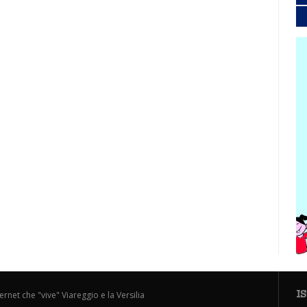
I
ternet che "vive" Viareggio e la Versilia