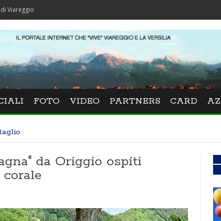
CIALI
FOTO
VIDEO
PARTNERS
CARD
AZ
taglio
agna" da Origgio ospiti
 corale