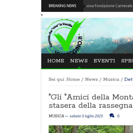
Carnevale - Nominata la nuova Fondazione Carnevale di Viareggio
BREAKING NEWS
HOME
NEWS
EVENTI
SPE
Sei qui:
Home
/
News
/
Musica
/
Det
"Gli "Amici della Mont
stasera della rassegna
sabato 5 luglio 2025
0
MUSICA