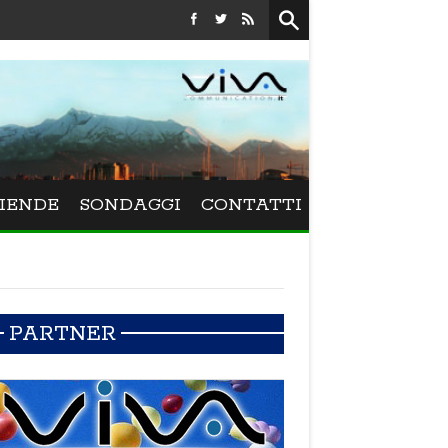
Festival La Versiliana - La direttrice lucchese Beatrice Venezi torna 
IENDE
SONDAGGI
CONTATTI
PARTNER