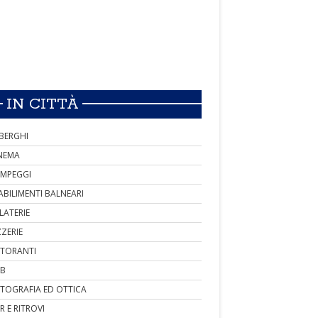
IN CITTÀ
BERGHI
NEMA
MPEGGI
ABILIMENTI BALNEARI
LATERIE
ZZERIE
STORANTI
B
TOGRAFIA ED OTTICA
R E RITROVI