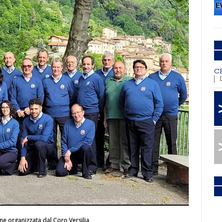
C
one organizzata dal Coro Versilia