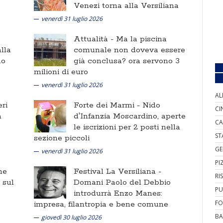
Venezi torna alla Versiliana
venerdì 31 luglio 2026
Attualità -
Ma la piscina
lla
comunale non doveva essere
no
già conclusa? ora servono 3
milioni di euro
venerdì 31 luglio 2026
AL
ri
Forte dei Marmi -
Nido
CI
a
d'Infanzia Moscardino, aperte
CA
le iscrizioni per 2 posti nella
ST
sezione piccoli
GE
venerdì 31 luglio 2026
PI
ne
Festival La Versiliana -
RI
i sul
Domani Paolo del Debbio
PU
introdurrà Enzo Manes:
FO
impresa, filantropia e bene comune
BA
giovedì 30 luglio 2026