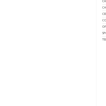
CA
CA
CE
CO
OF
SP
TE