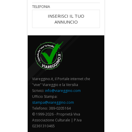
TELEFONIA
INSERISCI IL TUO
ANNUNCIO
Viareggino.it, il Portale internet che
"vive" Viareggio e la Versilia
Scrivici:
info@viareggino.com
Ufficio Stampa:
stampa@viareggino.com
Telefono: 389-0205164
© 1999-2026 - Proprietà Viva
Associazione Culturale | P.Iva
02361310465