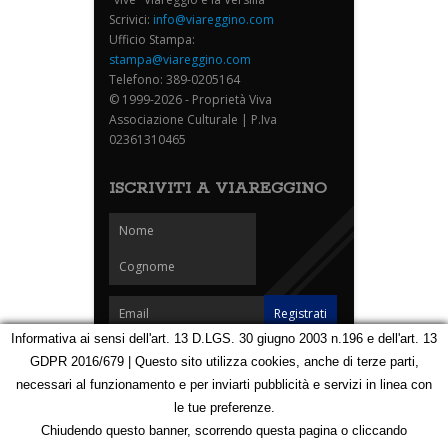
Scrivici:
info@viareggino.com
Ufficio Stampa:
stampa@viareggino.com
Telefono: 389-0205164
© 1999-2026 - Proprietà Viva
Associazione Culturale | P.Iva
02361310465
ISCRIVITI A VIAREGGINO
Informativa ai sensi dell'art. 13 D.LGS. 30 giugno 2003 n.196 e dell'art. 13
GDPR 2016/679 | Questo sito utilizza cookies, anche di terze parti,
Homepage
Notizie
Speciali
Eventi
Foto Carnevale
necessari al funzionamento e per inviarti pubblicità e servizi in linea con
Foto Viareggino
Partners
Contatti
le tue preferenze.
Privacy e Cookie Policy
Mappa
Chiudendo questo banner, scorrendo questa pagina o cliccando