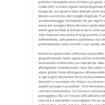
politiche e strategiche verso un futuro più giusto, s
Osaka 2025, la nostra regione sarà protagonista fi
inaugurale, uno spazio è stato dedicato anche al
Mazzeo e promosso dal Consiglio Regionale. “È una
un videomessaggio il presidente che per ragioni i
invece dai consiglieri Marco Niccolai e Sandra Bi
evento guarda infatti al domani proprio come il p
voler elaborare una visione di lungo periodo. In un
sull’immediato, sulla gestione quotidiana e sul con
profondamente controcorrente. E, per questo, anc
Mazzeo ha quindi voluto soffermarsi sul parallelo 
geograficamente, hanno saputo parlare al mondo co
l’innovazione si intrecciano con naturalezza: dalla
all’artigianato contemporaneo. Sono due culture c
visioni globali. Penso all’eleganza e all’essenzialità
in ogni angolo del pianeta. Penso al Genio Italiano,
Entrambe ci raccontano che il futuro si costruisce
qualità” prosegue il presidente”. Poi il riferiment
certi versi rivoluzionaria. “La Toscana è conosciuta
paesaggistico. Ma con Toscana 2050 abbiamo volu
cosa sarà, e soprattutto cosa vogliamo che sia, 