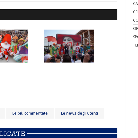
CA
CE
CO
OF
SP
TE
Le più commentate
Le news degli utenti
BLICATE