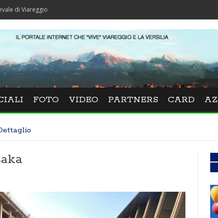
eggio
CIALI
FOTO
VIDEO
PARTNERS
CARD
AZ
Dettaglio
saka