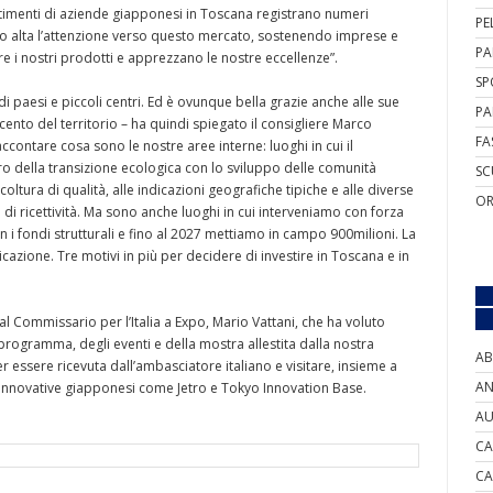
stimenti di aziende giapponesi in Toscana registrano numeri
PE
do alta l’attenzione verso questo mercato, sostenendo imprese e
PA
 i nostri prodotti e apprezzano le nostre eccellenze”.
SP
i paesi e piccoli centri. Ed è ovunque bella grazie anche alle sue
PA
ento del territorio – ha quindi spiegato il consigliere Marco
FA
ontare cosa sono le nostre aree interne: luoghi in cui il
ro della transizione ecologica con lo sviluppo delle comunità
SC
icoltura di qualità, alle indicazioni geografiche tipiche e alle diverse
OR
i di ricettività. Ma sono anche luoghi in cui interveniamo con forza
 i fondi strutturali e fino al 2027 mettiamo in campo 900milioni. La
cazione. Tre motivi in più per decidere di investire in Toscana e in
l Commissario per l’Italia a Expo, Mario Vattani, che ha voluto
rogramma, degli eventi e della mostra allestita dalla nostra
AB
 essere ricevuta dall’ambasciatore italiano e visitare, insieme a
AN
e innovative giapponesi come Jetro e Tokyo Innovation Base.
AU
CA
CA