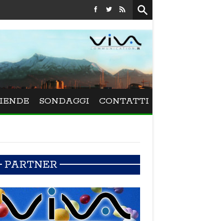
Festival La Versiliana - La direttrice lucchese Beatrice Venezi t
IENDE
SONDAGGI
CONTATTI
PARTNER