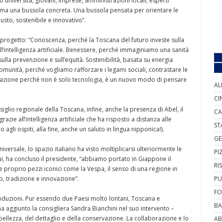
 università, giovani, imprese, amministrazioni locali, esperti
ni, ma una bussola concreta. Una bussola pensata per orientare le
iusto, sostenibile e innovativo”.
 progetto: “Conoscenza, perché la Toscana del futuro investe sulla
ull’intelligenza artificiale. Benessere, perché immaginiamo una sanità
lla prevenzione e sull’equità. Sostenibilità, basata su energia
Comunità, perché vogliamo rafforzare i legami sociali, contrastare le
novazione perché non è solo tecnologia, è un nuovo modo di pensare
AL
CI
glio regionale della Toscana, infine, anche la presenza di Abel, il
CA
azie all’intelligenza artificiale che ha risposto a distanza alle
ST
li ospiti, alla fine, anche un saluto in lingua nipponica!).
GE
niversale, lo spazio italiano ha visto moltiplicarsi ulteriormente le
PI
, ha concluso il presidente, “abbiamo portato in Giappone il
RI
e proprio pezzi iconici come la Vespa, il senso di una regione in
, tradizione e innovazione”.
PU
FO
roduzioni. Pur essendo due Paesi molto lontani, Toscana e
BA
 aggiunto la consigliera Sandra Bianchini nel suo intervento –
ellezza, del dettaglio e della conservazione. La collaborazione e lo
AB