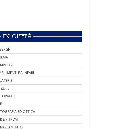
IN CITTÀ
BERGHI
NEMA
MPEGGI
ABILIMENTI BALNEARI
LATERIE
ZZERIE
STORANTI
B
TOGRAFIA ED OTTICA
R E RITROVI
BIGLIAMENTO