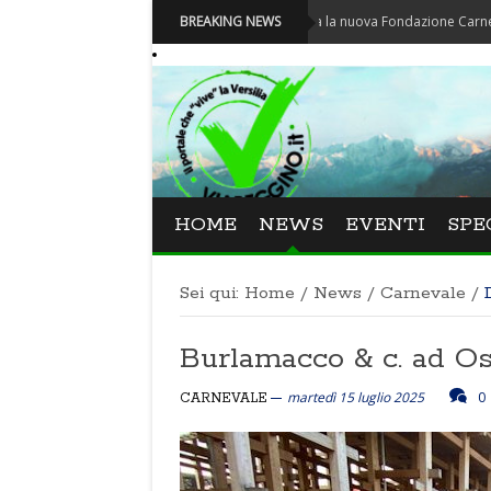
Carnevale - Nominata la nuova Fondazione Carnevale di Viar
BREAKING NEWS
HOME
NEWS
EVENTI
SPE
Sei qui:
Home
/
News
/
Carnevale
/
Burlamacco & c. ad O
martedì 15 luglio 2025
0
CARNEVALE