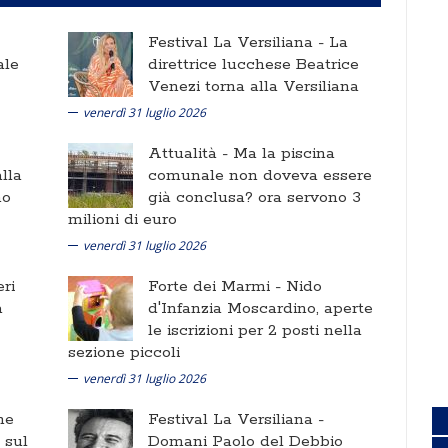
Festival La Versiliana -
La
ale
direttrice lucchese Beatrice
Venezi torna alla Versiliana
venerdì 31 luglio 2026
Attualità -
Ma la piscina
lla
comunale non doveva essere
no
già conclusa? ora servono 3
milioni di euro
venerdì 31 luglio 2026
ri
Forte dei Marmi -
Nido
a
d'Infanzia Moscardino, aperte
le iscrizioni per 2 posti nella
sezione piccoli
venerdì 31 luglio 2026
ne
Festival La Versiliana -
i sul
Domani Paolo del Debbio