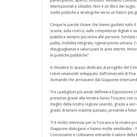
partecipativo, aperto, inclusivo. Abbiamo coinvolto
internazionali e cittadini. Non è un libro dei sog
scelte politiche e strategiche verso un futuro più g
Cinque le parole chiave che hanno guidato tutto il
scuola, sulla ricerca, sulle competenze digitali e s
pubblica sempre più vicina alle persone, fondata su
pulita, mobilità integrata, rigenerazione urbana. 
disuguaglianze e valorizzare le aree interne. In
le politiche pubbliche”.
A chiudere lo spazio dedicato al progetto del Consi
robot umanoide sviluppato dall’Università di Pisa gr
domande che arrivavano dal Giappone (riservando ag
Tra i padiglioni più amati dell’intera Esposizione U
presenze grazie alla mostra Genio Toscano con cui
meglio della nostra regione unendo, grazie a veri 
grado di tenere insieme passato, presente e futuro
“C’è molto interesse per la Toscana e le nostre p
Giappone dialogano e hanno molte similitudini – ha
Conosciamo e coltiviamo entrambi il valore della b