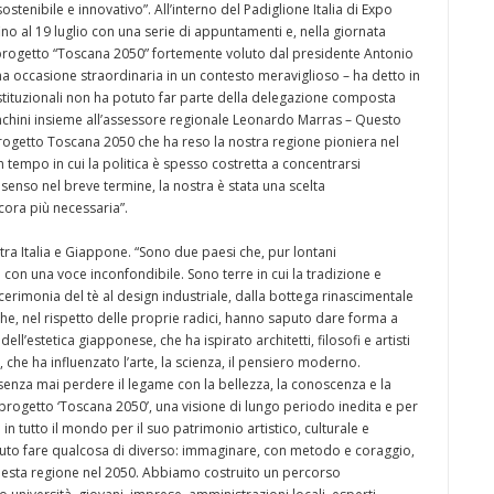
ostenibile e innovativo”. All’interno del Padiglione Italia di Expo
no al 19 luglio con una serie di appuntamenti e, nella giornata
 progetto “Toscana 2050” fortemente voluto dal presidente Antonio
 occasione straordinaria in un contesto meraviglioso – ha detto in
stituzionali non ha potuto far parte della delegazione composta
anchini insieme all’assessore regionale Leonardo Marras – Questo
rogetto Toscana 2050 che ha reso la nostra regione pioniera nel
 tempo in cui la politica è spesso costretta a concentrarsi
senso nel breve termine, la nostra è stata una scelta
ora più necessaria”.
tra Italia e Giappone. “Sono due paesi che, pur lontani
n una voce inconfondibile. Sono terre in cui la tradizione e
 cerimonia del tè al design industriale, dalla bottega rinascimentale
he, nel rispetto delle proprie radici, hanno saputo dare forma a
 dell’estetica giapponese, che ha ispirato architetti, filosofi e artisti
 che ha influenzato l’arte, la scienza, il pensiero moderno.
 senza mai perdere il legame con la bellezza, la conoscenza e la
o progetto ‘Toscana 2050’, una visione di lungo periodo inedita e per
 in tutto il mondo per il suo patrimonio artistico, culturale e
to fare qualcosa di diverso: immaginare, con metodo e coraggio,
questa regione nel 2050. Abbiamo costruito un percorso