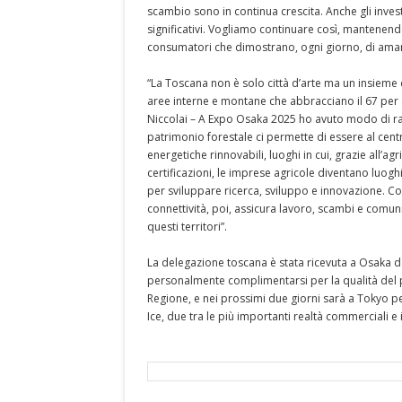
scambio sono in continua crescita. Anche gli inve
significativi. Vogliamo continuare così, mantenen
consumatori che dimostrano, ogni giorno, di amare
“La Toscana non è solo città d’arte ma un insieme d
aree interne e montane che abbracciano il 67 per c
Niccolai – A Expo Osaka 2025 ho avuto modo di racc
patrimonio forestale ci permette di essere al cent
energetiche rinnovabili, luoghi in cui, grazie all’agr
certificazioni, le imprese agricole diventano luogh
per sviluppare ricerca, sviluppo e innovazione. Con
connettività, poi, assicura lavoro, scambi e comuni
questi territori”.
La delegazione toscana è stata ricevuta a Osaka da
personalmente complimentarsi per la qualità del p
Regione, e nei prossimi due giorni sarà a Tokyo per
Ice, due tra le più importanti realtà commerciali 