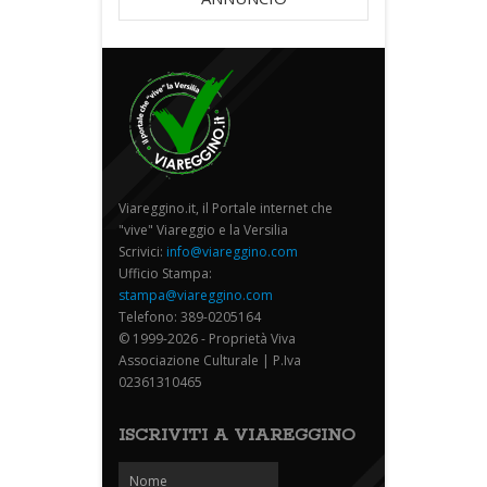
Viareggino.it, il Portale internet che
"vive" Viareggio e la Versilia
Scrivici:
info@viareggino.com
Ufficio Stampa:
stampa@viareggino.com
Telefono: 389-0205164
© 1999-2026 - Proprietà Viva
Associazione Culturale | P.Iva
02361310465
ISCRIVITI A VIAREGGINO