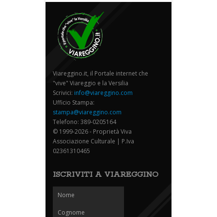
Viareggino.it, il Portale internet che
"vive" Viareggio e la Versilia
Scrivici:
info@viareggino.com
Ufficio Stampa:
stampa@viareggino.com
Telefono: 389-0205164
© 1999-2026 - Proprietà Viva
Associazione Culturale | P.Iva
02361310465
ISCRIVITI A VIAREGGINO