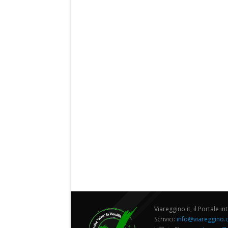
Viareggino.it, il Portale in
Scrivici:
info@viareggino