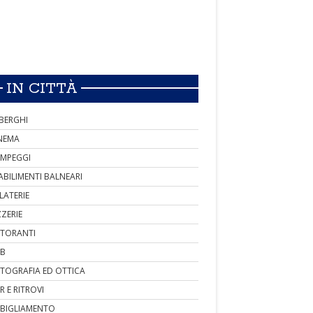
IN CITTÀ
BERGHI
NEMA
MPEGGI
ABILIMENTI BALNEARI
LATERIE
ZZERIE
STORANTI
B
TOGRAFIA ED OTTICA
R E RITROVI
BIGLIAMENTO