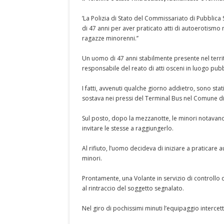
’La Polizia di Stato del Commissariato di Pubblica
di 47 anni per aver praticato atti di autoerotismo 
ragazze minorenni.’’
Un uomo di 47 anni stabilmente presente nel terri
responsabile del reato di atti osceni in luogo pubb
I fatti, avvenuti qualche giorno addietro, sono sta
sostava nei pressi del Terminal Bus nel Comune di
Sul posto, dopo la mezzanotte, le minori notavan
invitare le stesse a raggiungerlo.
Al rifiuto, l’uomo decideva di iniziare a praticar
minori.
Prontamente, una Volante in servizio di controllo d
al rintraccio del soggetto segnalato.
Nel giro di pochissimi minuti l’equipaggio interce