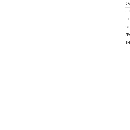
CA
CE
CO
OF
SP
TE