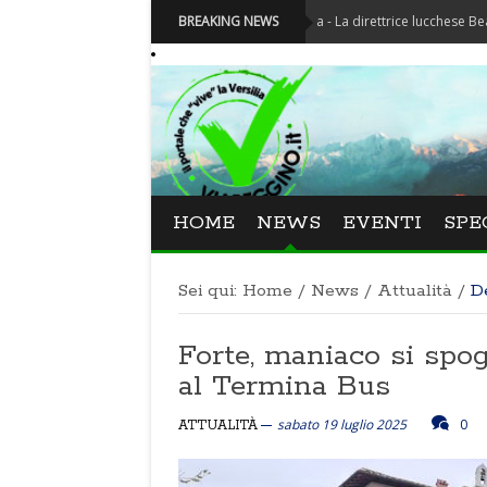
Festival La Versiliana - La direttrice lucchese Beatrice Venezi
BREAKING NEWS
HOME
NEWS
EVENTI
SPE
Sei qui:
Home
/
News
/
Attualità
/
D
Forte, maniaco si spog
al Termina Bus
sabato 19 luglio 2025
0
ATTUALITÀ