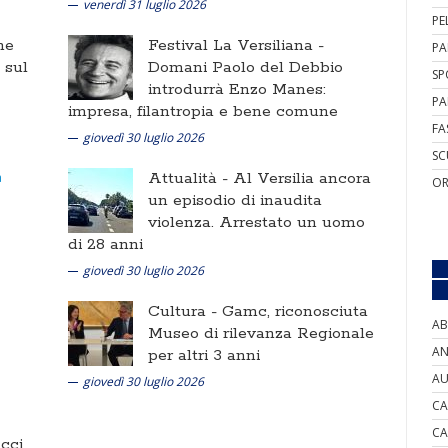
venerdì 31 luglio 2026
PE
ne
Festival La Versiliana -
PA
i sul
Domani Paolo del Debbio
SP
introdurrà Enzo Manes:
PA
impresa, filantropia e bene comune
FA
giovedì 30 luglio 2026
SC
Attualità -
Al Versilia ancora
OR
un episodio di inaudita
violenza. Arrestato un uomo
di 28 anni
giovedì 30 luglio 2026
Cultura -
Gamc, riconosciuta
AB
Museo di rilevanza Regionale
AN
per altri 3 anni
AU
giovedì 30 luglio 2026
CA
CA
cci