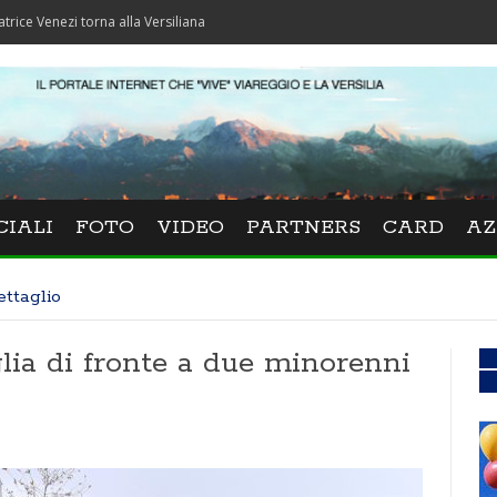
 torna alla Versiliana
CIALI
FOTO
VIDEO
PARTNERS
CARD
AZ
ettaglio
lia di fronte a due minorenni