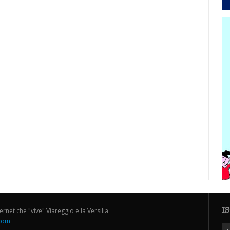
I
ternet che "vive" Viareggio e la Versilia
.com