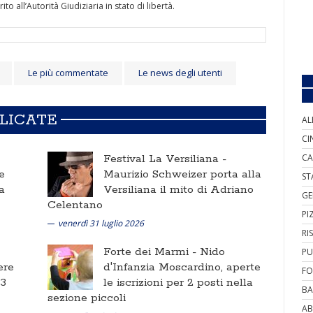
o all’Autorità Giudiziaria in stato di libertà.
Le più commentate
Le news degli utenti
BLICATE
AL
CI
Festival La Versiliana -
CA
e
Maurizio Schweizer porta alla
ST
a
Versiliana il mito di Adriano
GE
Celentano
PI
venerdì 31 luglio 2026
RI
Forte dei Marmi -
Nido
PU
ere
d'Infanzia Moscardino, aperte
FO
 3
le iscrizioni per 2 posti nella
BA
sezione piccoli
AB