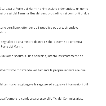
 Sicurezza di Forte dei Marmi ha rintracciato e denunciato un uomo
nei pressi del Terminal Bus del centro cittadino nei confronti di due
torio versiliano, offendendo il pubblico pudore, si rendeva
lico.
ti segnalati da una minore di anni 16 che, assieme ad un’amica,
 Forte dei Marmi.
o un uomo seduto su una panchina, intento insistentemente ad
e autoerotismo mostrando volutamente le proprie intimità alle due
el territorio raggiungeva le ragazze ed acquisiva informazioni utili
ttava l’uomo e lo conduceva presso gli Uffici del Commissariato.