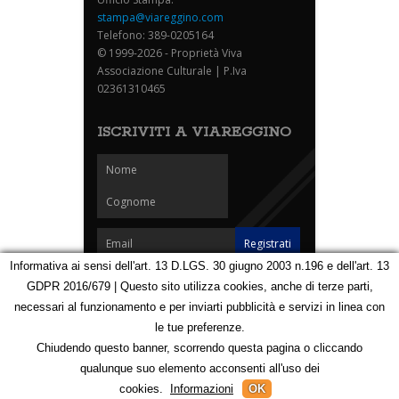
stampa@viareggino.com
Telefono: 389-0205164
© 1999-2026 - Proprietà Viva
Associazione Culturale | P.Iva
02361310465
ISCRIVITI A VIAREGGINO
Informativa ai sensi dell'art. 13 D.LGS. 30 giugno 2003 n.196 e dell'art. 13
GDPR 2016/679 | Questo sito utilizza cookies, anche di terze parti,
Homepage
Notizie
Speciali
Eventi
Foto Carnevale
necessari al funzionamento e per inviarti pubblicità e servizi in linea con
Foto Viareggino
Partners
Contatti
le tue preferenze.
Privacy e Cookie Policy
Mappa
Chiudendo questo banner, scorrendo questa pagina o cliccando
qualunque suo elemento acconsenti all'uso dei
123159158
cookies.
Informazioni
OK