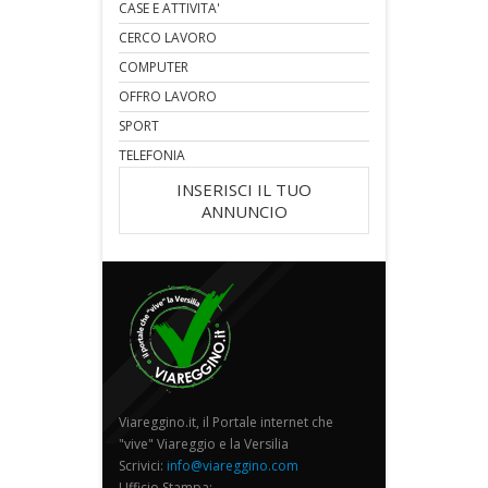
CASE E ATTIVITA'
CERCO LAVORO
COMPUTER
OFFRO LAVORO
SPORT
TELEFONIA
INSERISCI IL TUO
ANNUNCIO
Viareggino.it, il Portale internet che
"vive" Viareggio e la Versilia
Scrivici:
info@viareggino.com
Ufficio Stampa: