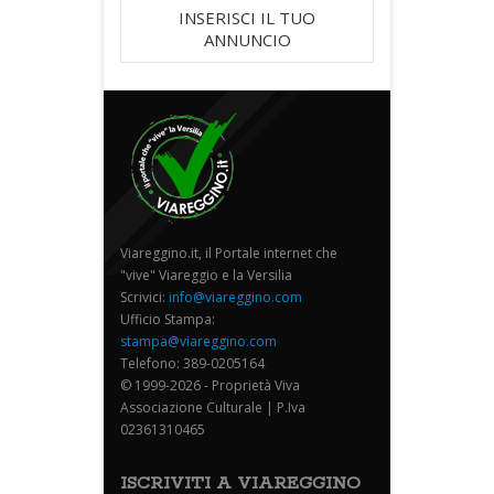
INSERISCI IL TUO
ANNUNCIO
Viareggino.it, il Portale internet che
"vive" Viareggio e la Versilia
Scrivici:
info@viareggino.com
Ufficio Stampa:
stampa@viareggino.com
Telefono: 389-0205164
© 1999-2026 - Proprietà Viva
Associazione Culturale | P.Iva
02361310465
ISCRIVITI A VIAREGGINO