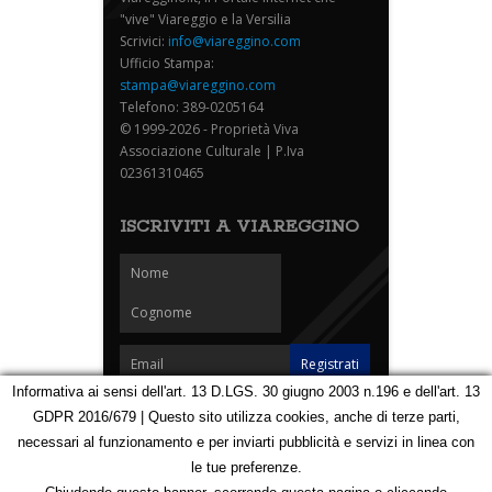
"vive" Viareggio e la Versilia
Scrivici:
info@viareggino.com
Ufficio Stampa:
stampa@viareggino.com
Telefono: 389-0205164
© 1999-2026 - Proprietà Viva
Associazione Culturale | P.Iva
02361310465
ISCRIVITI A VIAREGGINO
Informativa ai sensi dell'art. 13 D.LGS. 30 giugno 2003 n.196 e dell'art. 13
GDPR 2016/679 | Questo sito utilizza cookies, anche di terze parti,
Homepage
Notizie
Speciali
Eventi
Foto Carnevale
necessari al funzionamento e per inviarti pubblicità e servizi in linea con
Foto Viareggino
Partners
Contatti
le tue preferenze.
Privacy e Cookie Policy
Mappa