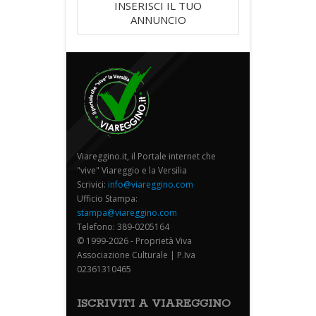
INSERISCI IL TUO
ANNUNCIO
Viareggino.it, il Portale internet che
"vive" Viareggio e la Versilia
Scrivici:
info@viareggino.com
Ufficio Stampa:
stampa@viareggino.com
Telefono: 389-0205164
© 1999-2026 - Proprietà Viva
Associazione Culturale | P.Iva
02361310465
ISCRIVITI A VIAREGGINO