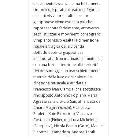
allestimento essenziale ma fortemente
simbolico, ispirato al teatro di figura e
alle arti visive orientali. La cultura
giapponese viene evocata più che
rappresentata fedelmente, attraverso
segni stilizzati e movimenti coreografici.
L’impianto visivo esalta la dimensione
rituale e tragica della vicenda
dell’adolescente giapponese
innamorata di un marinaio statunitense,
con una forte attenzione all’interiorità
dei personaggi e un uso schiettamente
teatrale della luce e del colore. La
direzione musicale è affidata a
Francesco Ivan Ciampa (che sostituisce
l’indisposto Antonino Fogliani). Maria
Agresta sarà Cio-Cio San, affiancata da
Chiara Mogini (Suzuki), Francesca
Paoletti (Kate Pinkerton), Vincenzo
Costanzo (Pinkerton), Luca Micheletti
(Sharpless), Nicola Pamio (Goro), Manuel
Pierattelli (Yamadori), Andrea Tabili