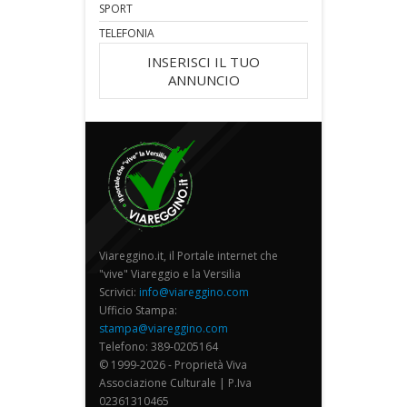
SPORT
TELEFONIA
INSERISCI IL TUO
ANNUNCIO
Viareggino.it, il Portale internet che
"vive" Viareggio e la Versilia
Scrivici:
info@viareggino.com
Ufficio Stampa:
stampa@viareggino.com
Telefono: 389-0205164
© 1999-2026 - Proprietà Viva
Associazione Culturale | P.Iva
02361310465