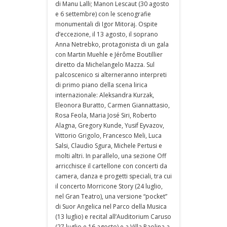
di Manu Lalli; Manon Lescaut (30 agosto
e 6 settembre) con le scenografie
monumentali di Igor Mitoraj. Ospite
d’eccezione, il 13 agosto, il soprano
Anna Netrebko, protagonista di un gala
con Martin Muehle e Jérôme Boutillier
diretto da Michelangelo Mazza. Sul
palcoscenico si alterneranno interpreti
di primo piano della scena lirica
internazionale: Aleksandra Kurzak,
Eleonora Buratto, Carmen Giannattasio,
Rosa Feola, Maria José Siri, Roberto
Alagna, Gregory Kunde, Yusif Eyvazov,
Vittorio Grigolo, Francesco Meli, Luca
Salsi, Claudio Sgura, Michele Pertusi e
molti altri. In parallelo, una sezione Off
arricchisce il cartellone con concerti da
camera, danza e progetti speciali, tra cui
il concerto Morricone Story (24 luglio,
nel Gran Teatro), una versione “pocket”
di Suor Angelica nel Parco della Musica
(13 luglio) e recital all’Auditorium Caruso
(27 luglio e 16 agosto) e a Villa Paolina a