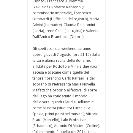
(Bonzo), Francesco Auriemma
(Yakusidé), Roberto Rabasco (Il
commissario imperiale), Francesco
Lombardi (L’ufficiale del registro), Maria
Salvini (La madre), Claudia Belluomini
(La zia), Irene Celle (La cugina) e Valentin
Dall’Amico Brambach (Dolore).
Gli spettacoli del weekend saranno
aperti giovedì 7 agosto (ore 21.15) dalla
terza e ultima recita della Bohème,
affidata per Rodolfo e Mimì a due voci in
ascesa e toscane come quelle del
tenore fiorentino Carlo Raffaelli e del
soprano di Pietrasanta Maria Novella
Malfatti che proprio al festival di Torre
del Lago ha conosciuto il mondo
dell’opera; quindi Claudia Belluomini
come Musetta (studi tra Lucca e La
Spezia, primi passi nel musical); Vittorio
Prato (Marcello), Italo Proferisce
(Schaunard), Antonio Di Matteo (Colline).
L’allestimento è quello del 2014 con la