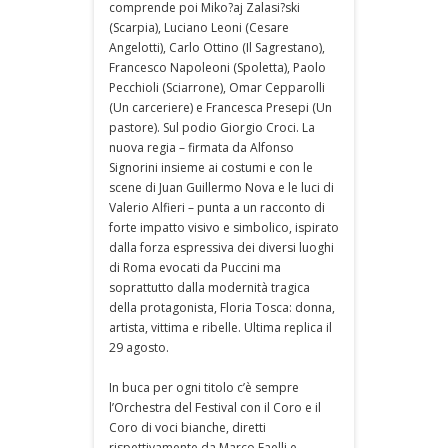
comprende poi Miko?aj Zalasi?ski
(Scarpia), Luciano Leoni (Cesare
Angelotti), Carlo Ottino (Il Sagrestano),
Francesco Napoleoni (Spoletta), Paolo
Pecchioli (Sciarrone), Omar Cepparolli
(Un carceriere) e Francesca Presepi (Un
pastore). Sul podio Giorgio Croci. La
nuova regia – firmata da Alfonso
Signorini insieme ai costumi e con le
scene di Juan Guillermo Nova e le luci di
Valerio Alfieri – punta a un racconto di
forte impatto visivo e simbolico, ispirato
dalla forza espressiva dei diversi luoghi
di Roma evocati da Puccini ma
soprattutto dalla modernità tragica
della protagonista, Floria Tosca: donna,
artista, vittima e ribelle. Ultima replica il
29 agosto.
In buca per ogni titolo c’è sempre
l’Orchestra del Festival con il Coro e il
Coro di voci bianche, diretti
rispettivamente da Marco Faelli e