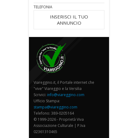
TELEFONIA
INSERISCI IL TUO
ANNUNCIO
Viareggino.it, il Portale internet che
"vive" Viareggio e la Versilia
Scrivici:
info@viareggino.com
Ufficio Stampa:
stampa@viareggino.com
Telefono: 389-0205164
© 1999-2026 - Proprietà Viva
Associazione Culturale | P.Iva
02361310465