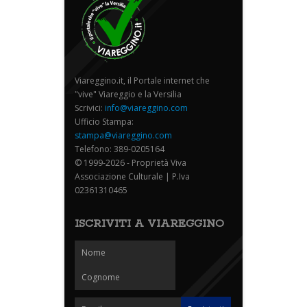
Viareggino.it, il Portale internet che
"vive" Viareggio e la Versilia
Scrivici:
info@viareggino.com
Ufficio Stampa:
stampa@viareggino.com
Telefono: 389-0205164
© 1999-2026 - Proprietà Viva
Associazione Culturale | P.Iva
02361310465
ISCRIVITI A VIAREGGINO