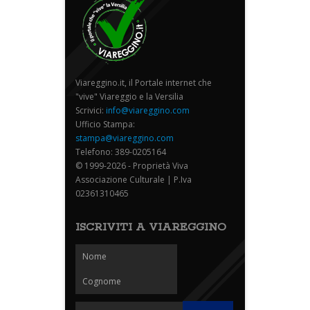
Viareggino.it, il Portale internet che
"vive" Viareggio e la Versilia
Scrivici:
info@viareggino.com
Ufficio Stampa:
stampa@viareggino.com
Telefono: 389-0205164
© 1999-2026 - Proprietà Viva
Associazione Culturale | P.Iva
02361310465
ISCRIVITI A VIAREGGINO